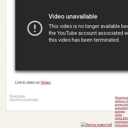
Link to video on
Vimeo
.
Подробнее
Передач
обсудить на форуме
anthony f
armas bio
autoaisla
autores
china
china EE
coronavir
coronavi