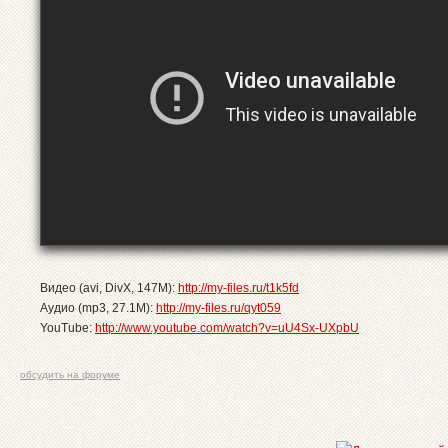
Видео (avi, DivX, 147M):
http://my-files.ru/t1k5fd
Аудио (mp3, 27.1M):
http://my-files.ru/qyt059
YouTube:
http://www.youtube.com/watch?v=uU4Sx-UXpbU
обсудить на форуме