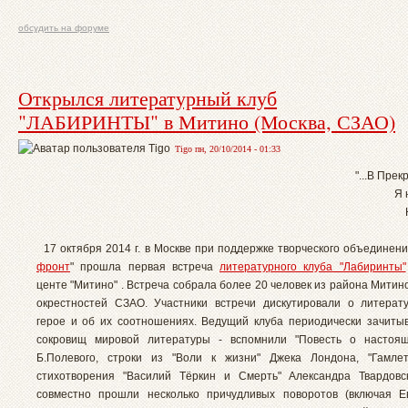
обсудить на форуме
Открылся литературный клуб
"ЛАБИРИНТЫ" в Митино (Москва, СЗАО)
Tigo пн, 20/10/2014 - 01:33
"...В Пре
Я 
17 октября 2014 г. в Москве при поддержке творческого объединени
фронт
" прошла первая встреча
литературного клуба "Лабиринты"
центе "Митино" . Встреча собрала более 20 человек из района Мити
окрестностей СЗАО. Участники встречи дискутировали о литерат
герое и об их соотношениях. Ведущий клуба периодически зачиты
сокровищ мировой литературы - вспомнили "Повесть о настоящ
Б.Полевого, строки из "Воли к жизни" Джека Лондона, "Гамлет
стихотворения "Василий Тёркин и Смерть" Александра Твардовс
совместно прошли несколько причудливых поворотов (включая Е