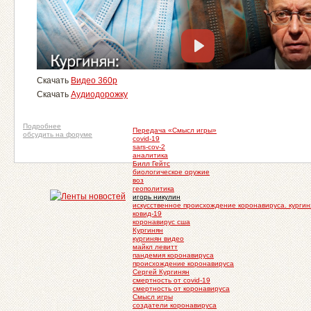
Скачать
Видео 360p
Скачать
Аудиодорожку
Подробнее
Передача «Смысл игры»
обсудить на форуме
covid-19
sars-cov-2
аналитика
Билл Гейтс
биологическое оружие
воз
геополитика
игорь никулин
искусственное происхождение коронавируса. кургин
ковид-19
коронавирус сша
Кургинян
кургинян видео
майкл левитт
пандемия коронавируса
происхождение коронавируса
Сергей Кургинян
смертность от covid-19
смертность от коронавируса
Смысл игры
создатели коронавируса