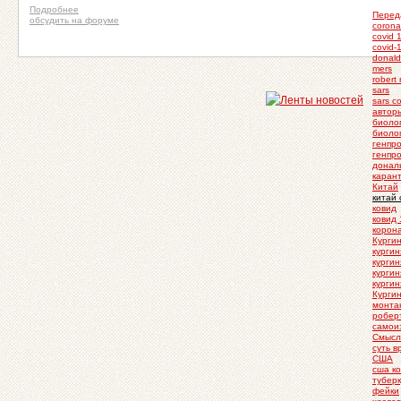
Подробнее
Перед
обсудить на форуме
corona
covid 
covid-
donald
mers
robert 
sars
sars c
автор
биоло
биоло
генпр
генпр
донал
каран
Китай
китай
ковид
ковид 
корон
Курги
кургин
кургин
кургин
курги
Курги
монта
робер
самои
Смысл
суть 
США
сша к
тубер
фейки