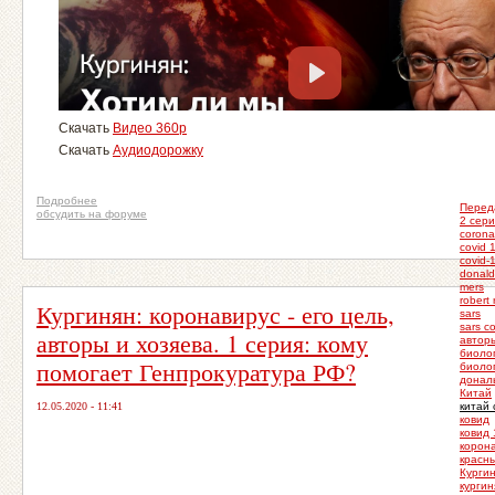
Скачать
Видео 360p
Скачать
Аудиодорожку
Подробнее
Перед
обсудить на форуме
2 сери
corona
covid 
covid-
donald
mers
robert 
Кургинян: коронавирус - его цель,
sars
sars c
авторы и хозяева. 1 серия: кому
автор
биоло
помогает Генпрокуратура РФ?
биоло
донал
Китай
12.05.2020 - 11:41
китай
ковид
ковид 
корон
красн
Курги
кургин