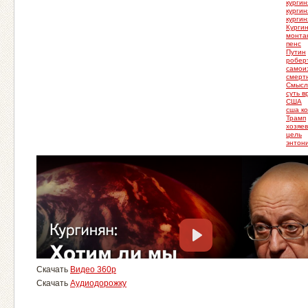
кургин
кургин
курги
Курги
монта
пенс
Путин
робер
самои
смерт
Смысл
суть 
США
сша к
Трамп
хозяе
цель
энтон
Скачать
Видео 360p
Скачать
Аудиодорожку