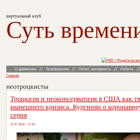
виртуальный клуб
Суть времен
О движении
Телевидение
Полит. активность
Работа
Главная
неотроцкисты
Троцкизм и неоконсерватизм в США как т
нынешнего кризиса. Кургинян о коронавир
серия
23.07.2020 - 12:28