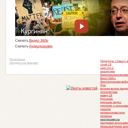
Скачать
Видео 360p
Скачать
Аудиодорожку
Подробнее
Передача «Смысл 
обсудить на форуме
covid-19
sars-cov-2
аналитика
бактериологическа
Билл Гейтс
биологическая вой
буш
вторая волна панд
геополитика
ковид-19
Кургинян
кургинян видео
кургинян о коронав
нацизм
неоконсерваторы
неоконы
неотроцкисты
пандемия коронави
происхождение кор