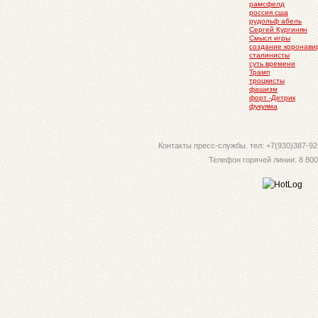
рамсфелд
россия сша
рудольф абель
Сергей Кургинян
Смысл игры
создание коронави
сталинисты
суть времени
Трамп
троцкисты
фашизм
форт -Детрик
фукуяма
Контакты пресс-службы. тел: +7(930)387-92-
Телефон горячей линии: 8 800