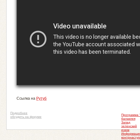
Ссылка на
Рутуб
Подробнее
Программа 
обсудить на форуме
балаклея
Запад
зеленский
изюм
Информацио
контрнасту