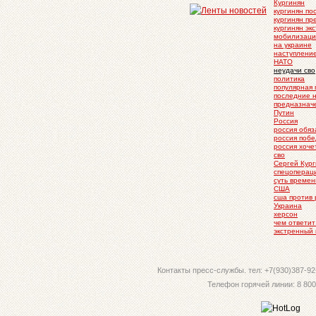
Кургинян
кургинян по
кургинян п
кургинян эк
мобилизаци
на украине
наступлени
НАТО
неудачи сво
политика
популярная 
последние 
предназнач
Путин
Россия
россия обяз
россия побе
россия хоче
сво
Сергей Кур
спецоперац
суть времен
США
сша против
Украина
херсон
чем ответит
экстренный 
Контакты пресс-службы. тел: +7(930)387-92-
Телефон горячей линии: 8 800