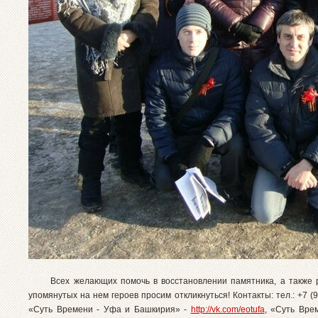
Всех желающих помочь в восстановлении памятника, а также р
упомянутых на нем героев просим откликнуться! Контакты: тел.: +7 (9
«Суть Времени - Уфа и Башкирия» -
http://vk.com/eotufa
, «Суть Вре