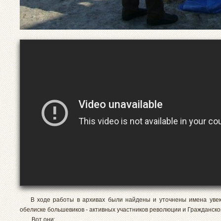
В ходе работы в архивах были найдены и уточнены имена увек
обелиске большевиков - активных участников революции и Гражданско
Вот они: