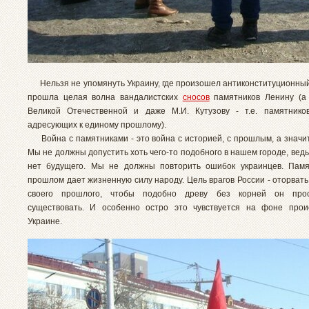
Нельзя не упомянуть Украину, где произошел антиконституционный
прошла целая волна вандалистских
сносов
памятников Ленину (а 
Великой Отечественной и даже М.И. Кутузову - т.е. памятников
адресующих к единому прошлому).
Война с памятниками - это война с историей, с прошлым, а значит
Мы не должны допустить хоть чего-то подобного в нашем городе, вед
нет будущего. Мы не должны повторить ошибок украинцев. Памя
прошлом дает жизненную силу народу. Цель врагов России - оторват
своего прошлого, чтобы подобно древу без корней он про
существовать. И особенно остро это чувствуется на фоне прои
Украине.