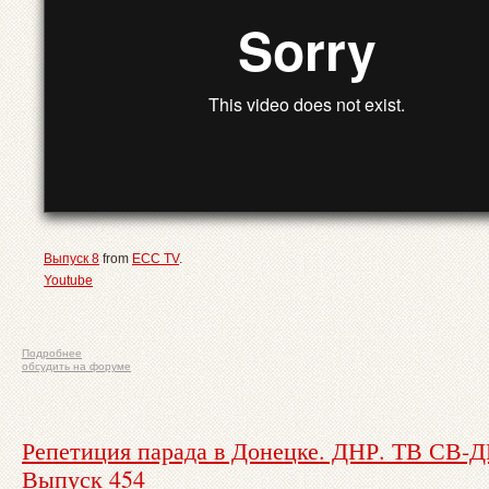
Выпуск 8
from
ECC TV
.
Youtube
Подробнее
обсудить на форуме
Репетиция парада в Донецке. ДНР. ТВ СВ-
Выпуск 454