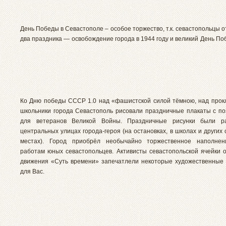
День Победы в Севастополе – особое торжество, т.к. севастопольцы 
два праздника — освобождение города в 1944 году и великий День По
Ко Дню победы СССР 1.0 над «фашистской силой тёмною, над прок
школьники города Севастополь рисовали праздничные плакаты с п
для ветеранов Великой Войны. Праздничные рисунки были 
центральных улицах города-героя (на остановках, в школах и други
местах). Город приобрёл необычайно торжественное наполнен
работам юных севастопольцев. Активисты севастопольской ячейки 
движения «Суть времени» запечатлели некоторые художественные
для Вас.