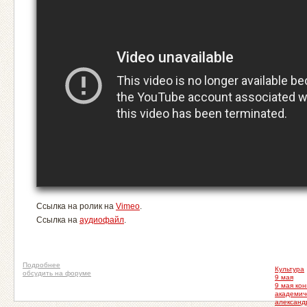
Ссылка на ролик на
Vimeo
.
Ссылка на
аудиофайл
.
Подробнее
Культура
обсудить на форуме
9 мая
9 мая ко
академич
александ