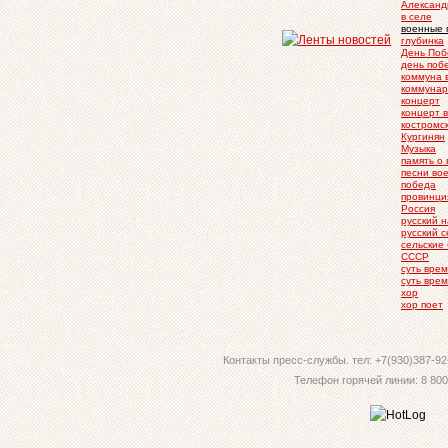
Александ
в селе
военные 
глубинка
День По
день поб
коммуна 
коммуна
концерт
концерт в
костромс
Кургинян
Музыка
память о
песни во
победа
провинци
Россия
русский 
русский 
сельские
СССР
суть вре
суть вре
хор
хор поет
Контакты пресс-службы. тел: +7(930)387-92-
Телефон горячей линии: 8 800