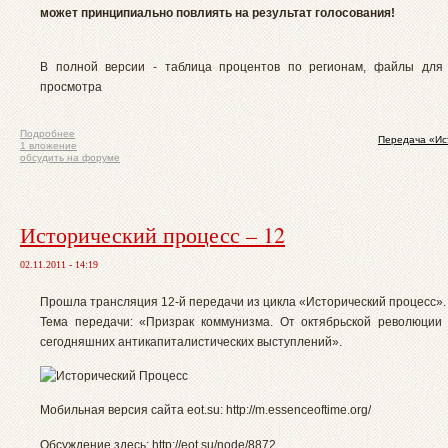
может принципиально повлиять на результат голосования!
В полной версии - таблица процентов по регионам, файлы для 
просмотра
Подробнее
Передача «Ис
1 вложение
обсудить на форуме
Исторический процесс – 12
02.11.2011 - 14:19
Прошла трансляция 12-й передачи из цикла «Исторический процесс».
Тема передачи: «Призрак коммунизма. От октябрьской революции 
сегодняшних антикапиталистических выступлений».
Мобильная версия сайта eot.su: http://m.essenceoftime.org/
Обсуждение здесь: http://eot.su/node/8872