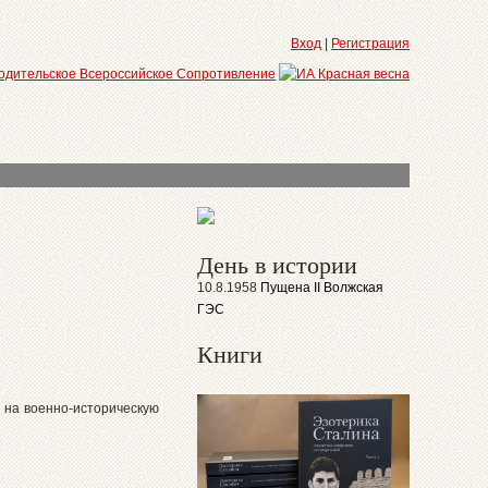
Вход
|
Регистрация
День в истории
10.8.1958
Пущена II Волжская
ГЭС
Книги
 на военно-историческую