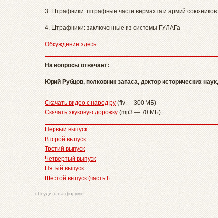
3. Штрафники: штрафные части вермахта и армий союзников
4. Штрафники: заключенные из системы ГУЛАГа
Обсуждение здесь
На вопросы отвечает:
Юрий Рубцов, полковник запаса, доктор исторических нау
Скачать видео с народ.ру
(flv — 300 МБ)
Скачать звуковую дорожку
(mp3 — 70 МБ)
Первый выпуск
Второй выпуск
Третий выпуск
Четвертый выпуск
Пятый выпуск
Шестой выпуск (часть I)
обсудить на форуме