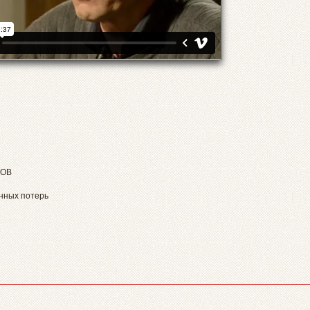
ВОВ
онных потерь