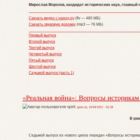
Мирослав Морозов, кандидат исторических наук, главный
Скачать видео с народ.ру
(flv — 485 МБ)
Скачать звуковую дорожку
(mp3 — 76 МБ)
Первый выпуск
Второй выпуск
Третий выпуск
Четвертый выпуск
Пятый выпуск
Шестой выпуск
Седьмой выпуск (часть 1)
«Реальная война»: Вопросы историкам –
spirit вт, 10/04/2012 - 02:58
В рам
Седьмой выпуск из нового цикла передач «Вопросы историк