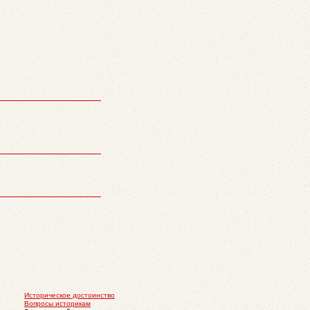
Историческое достоинство
Вопросы историкам