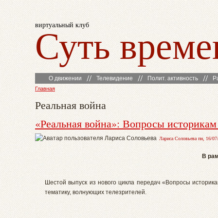
виртуальный клуб
Суть време
О движении
Телевидение
Полит. активность
Р
Главная
Реальная война
«Реальная война»: Вопросы историкам –
Лариса Соловьева пн, 16/07/
В рам
Шестой выпуск из нового цикла передач «Вопросы историка
тематику, волнующих телезрителей.