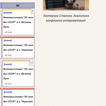
вс
5
6
(event)
Эзотерика Сталина. Аналитика
т
Фотовыставка "20 лет
конфликта интерпретаций
без СССР" в г. Великие
Луки
all day
(event)
т
Фотовыставка "20 лет
без СССР" в г. Чернигов
all day
2
13
(event)
т
Фотовыставка "20 лет
без СССР" в г. Великие
Луки
all day
(event)
т
Фотовыставка "20 лет
без СССР" в г. Чернигов