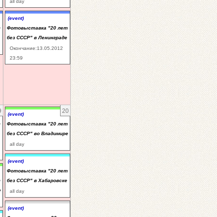
all day
(event)
т
Фотовыставка "20 лет
без СССР" в Ленинграде
Окончание:13.05.2012
23:59
9
20
(event)
т
Фотовыставка "20 лет
без СССР" во Владимире
all day
(event)
Фотовыставка "20 лет
т
без СССР" в Хабаровске
е
all day
(event)