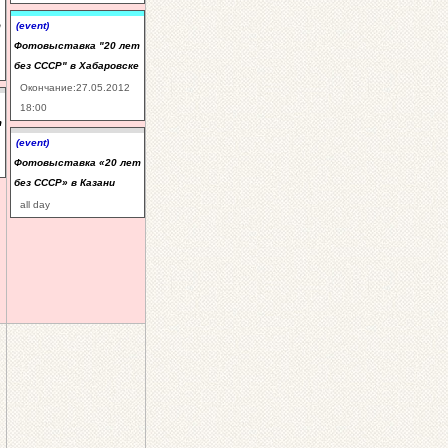
т
(event)
Фотовыставка "20 лет
без СССР" в Хабаровске
Окончание:27.05.2012
18:00
т
(event)
Фотовыставка «20 лет
без СССР» в Казани
all day