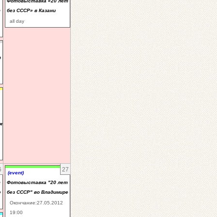
Фотовыставка «20 лет
т
без СССР» в Казани
all day
т
я
6
27
(event)
т
Фотовыставка "20 лет
е
без СССР" во Владимире
Окончание:27.05.2012
19:00