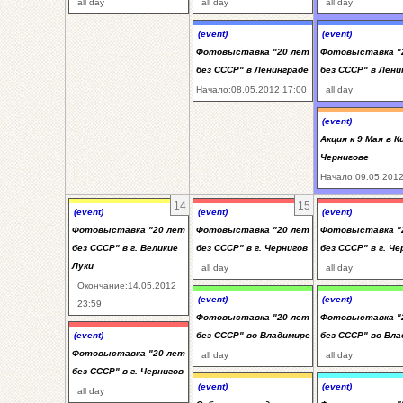
all day
all day
all day
(event)
(event)
Фотовыставка "20 лет
Фотовыставка "
без СССР" в Ленинграде
без СССР" в Лени
Начало:08.05.2012 17:00
all day
(event)
Акция к 9 Мая в К
Чернигове
Начало:09.05.2012
14
15
(event)
(event)
(event)
Фотовыставка "20 лет
Фотовыставка "20 лет
Фотовыставка "
без СССР" в г. Великие
без СССР" в г. Чернигов
без СССР" в г. Че
Луки
all day
all day
Окончание:14.05.2012
(event)
(event)
23:59
Фотовыставка "20 лет
Фотовыставка "
(event)
без СССР" во Владимире
без СССР" во Вл
Фотовыставка "20 лет
all day
all day
без СССР" в г. Чернигов
(event)
(event)
all day