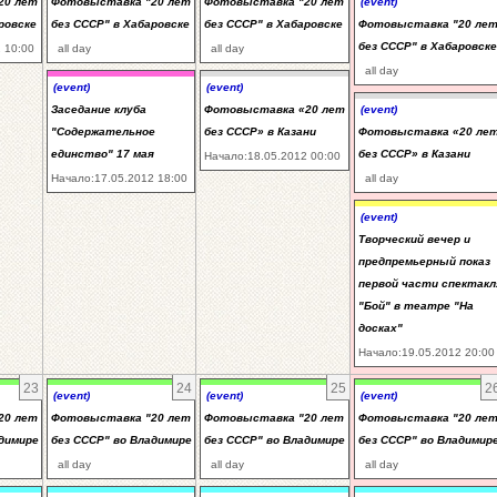
20 лет
Фотовыставка "20 лет
Фотовыставка "20 лет
(event)
ровске
без СССР" в Хабаровске
без СССР" в Хабаровске
Фотовыставка "20 ле
без СССР" в Хабаровске
 10:00
all day
all day
all day
(event)
(event)
Заседание клуба
Фотовыставка «20 лет
(event)
"Содержательное
без СССР» в Казани
Фотовыставка «20 ле
единство" 17 мая
без СССР» в Казани
Начало:18.05.2012 00:00
Начало:17.05.2012 18:00
all day
(event)
Творческий вечер и
предпремьерный показ
первой части спектакл
"Бой" в театре "На
досках"
Начало:19.05.2012 20:00
23
24
25
2
(event)
(event)
(event)
20 лет
Фотовыставка "20 лет
Фотовыставка "20 лет
Фотовыставка "20 ле
адимире
без СССР" во Владимире
без СССР" во Владимире
без СССР" во Владимир
all day
all day
all day