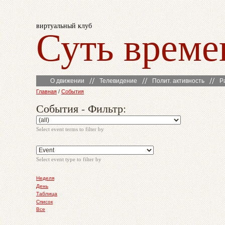
виртуальный клуб
Суть време
О движении
Телевидение
Полит. активность
Р
Главная
/
События
События - Фильтр:
Select event terms to filter by
Select event type to filter by
Неделя
День
Таблица
Список
Все