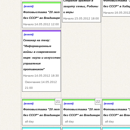
Собрание граждан в
Фотовыставка "
(event)
защиту семьи, Родины
без СССР" в Хаба
Фотовыставка "20 лет
и веры
Начало:16.05.2012
без СССР" во Владимире
Начало:15.05.2012 18:00
Начало:14.05.2012 12:00
(event)
Семинар на тему:
"Информационные
войны в современном
мире: наука и искусство
управления
противником"
Начало:14.05.2012 18:30
Окончание:14.05.2012
21:00
21
22
(event)
(event)
(event)
Фотовыставка "20 лет
Фотовыставка "20 лет
Фотовыставка "
без СССР" во Владимире
без СССР" во Владимире
без СССР" во Вл
all day
all day
all day