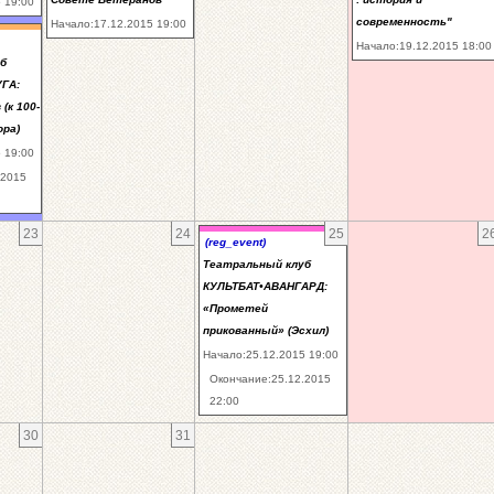
 19:00
современность"
Начало:17.12.2015 19:00
Начало:19.12.2015 18:00
б
ГА:
(к 100-
ра)
 19:00
.2015
23
24
25
2
(reg_event)
Театральный клуб
КУЛЬТБАТ•АВАНГАРД:
«Прометей
прикованный» (Эсхил)
Начало:25.12.2015 19:00
Окончание:25.12.2015
22:00
30
31