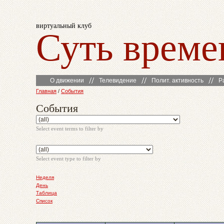
виртуальный клуб
Суть време
О движении
Телевидение
Полит. активность
Р
Главная
/
События
События
Select event terms to filter by
Select event type to filter by
Неделя
День
Таблица
Список