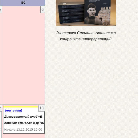
вс
5
6
Эзотерика Сталина. Аналитика
конфликта интерпретаций
2
13
(reg_event)
Дискуссионный клуб «В
поисках смысла» в ДГПБ
а
Начало:13.12.2015 16:00