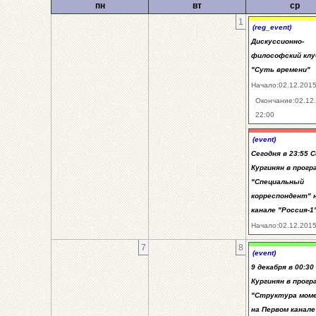
пн
вт
ср
1
(reg_event)
Дискуссионно-
философский клу
"Суть времени"
Начало:02.12.2015
Окончание:02.12
22:00
(event)
Сегодня в 23:55 
Кургинян в прогр
"Специальный
корреспондент" 
канале "Россия-1
Начало:02.12.2015
7
8
(event)
9 декабря в 00:30
Кургинян в прогр
"Структура мом
на Первом канале