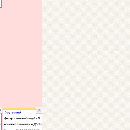
9
20
(reg_event)
Дискуссионный клуб «В
.
поисках смысла» в ДГПБ