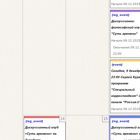
Начало:09.12.2015
(reg_event)
Дискуссионно-
философский клу
"Суть времени"
Начало:09.12.2015
Окончание:09.12
22:00
(event)
Сегодня, 9 декабр
23:00 Сергей Кур
программе
"Специальный
корреспондент" 
канале "Россия-1
Начало:09.12.2015
14
15
(reg_event)
(reg_event)
Дискуссионный клуб
Дискуссионный к
«Суть времени» на
«Суть времени» 
Западном