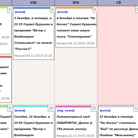
чтв
птн
сб
2
3
4
(event)
(event)
3 декабря, в четверг, в
4 декабря в театре "На
б
22:15 Сергей Кургинян в
досках" Сергей Кургинян
программе "Вечер с
читает свою новую
Владимиром
пьесу "Стенограмма"
 19:30
Соловьевым" на канале
Начало:04.12.2015 19:00
.2015
"Россия-1"
Начало:03.12.2015 22:15
Сергей
амме
на
"
 23:55
9
10
11
1
(event)
(reg_event)
(event)
 Сергей
Сегодня, 10 декабря, в
Литературный клуб
12 декабря в театре
амме
23:00 Сергей Кургинян в
ЛАБИРИНТЫ: Данте (к
"На досках" спектакль
ента"
программе "Вечер с
750-летию поэта)
"Бой" по рассказу Джек
Владимиром
Лондона "Мексиканец"
Начало:11.12.2015 19:00