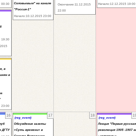
Соловьевым" на канале
 00:30
Начало:12.12.2015 19:00
Окончание:11.12.2015
"Россия-1"
22:00
Начало:10.12.2015 23:00
б
 19:30
.2015
я, в
гинян в
на
"
 23:00
16
17
18
1
(reg_event)
(reg_event)
луб
Обсуждение газеты
Лекция "Первая русская
в ДГТУ
«Суть времени» в
революция 1905 -1907 гг
Совете Ветеранов
: история и