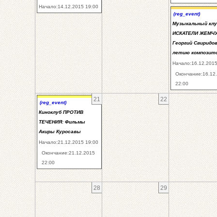
Начало:14.12.2015 19:00
(reg_event)
Музыкальный клу
ИСКАТЕЛИ ЖЕМЧУ
Георгий Свиридов 
летию композито
Начало:16.12.2015
Окончание:16.12
22:00
21
22
(reg_event)
Киноклуб ПРОТИВ
ТЕЧЕНИЯ: Фильмы
Акиры Куросавы
Начало:21.12.2015 19:00
Окончание:21.12.2015
22:00
28
29