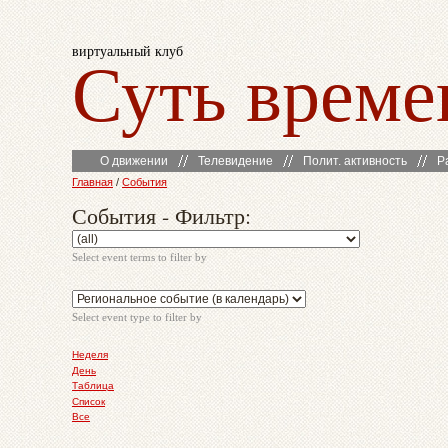
виртуальный клуб
Суть време
О движении
Телевидение
Полит. активность
Р
Главная
/
События
События - Фильтр:
Select event terms to filter by
Select event type to filter by
Неделя
День
Таблица
Список
Все