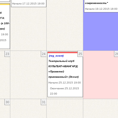
современность"
Начало:17.12.2015 19:00
Начало:19.12.2015 18:00
б
ГА:
(к 100-
ра)
 19:00
.2015
23
24
25
2
(reg_event)
Театральный клуб
КУЛЬТБАТ•АВАНГАРД:
«Прометей
прикованный» (Эсхил)
Начало:25.12.2015 19:00
Окончание:25.12.2015
22:00
30
31