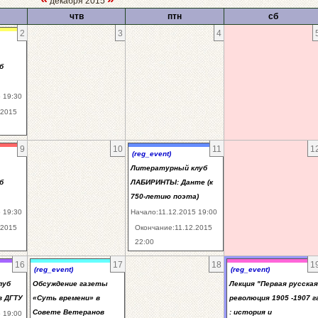
декабря 2015
чтв
птн
сб
2
3
4
б
 19:30
.2015
9
10
11
1
(reg_event)
Литературный клуб
б
ЛАБИРИНТЫ: Данте (к
750-летию поэта)
 19:30
Начало:11.12.2015 19:00
.2015
Окончание:11.12.2015
22:00
16
17
18
1
(reg_event)
(reg_event)
луб
Обсуждение газеты
Лекция "Первая русская
в ДГТУ
«Суть времени» в
революция 1905 -1907 гг
Совете Ветеранов
: история и
 19:00