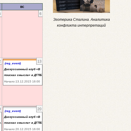
вс
5
6
Эзотерика Сталина. Аналитика
конфликта интерпретаций
2
13
(reg_event)
Дискуссионный клуб «В
поисках смысла» в ДГПБ
Начало:13.12.2015 16:00
9
20
(reg_event)
Дискуссионный клуб «В
.
поисках смысла» в ДГПБ
Начало:20.12.2015 16:00