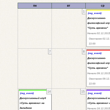
пн
вт
ср
1
(reg_event)
Дискуссионно-
философский клу
"Суть времени"
Начало:02.12.2015
Окончание:02.12
22:00
7
8
(reg_event)
Дискуссионно-
философский клу
"Суть времени"
Начало:09.12.2015
Окончание:09.12
22:00
14
15
(reg_event)
(reg_event)
Дискуссионный клуб
Дискуссионный к
«Суть времени» на
«Суть времени» 
Западном
Начало:16.12.2015