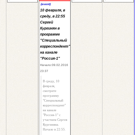
(event)
10 февраля, в
среду, в 22:55
Сергей
Кургинян в
программе
"Специальный
корреспондент"
на канале
"Россия-1"
Начало:09.02.2016
23:37
В среду, 10
февраля,
смотрите
программу
"Специальный
корреспондент"
на канале
"Россия-1" с
участием Сергея
Кургиняна.
Начало в 22:55.