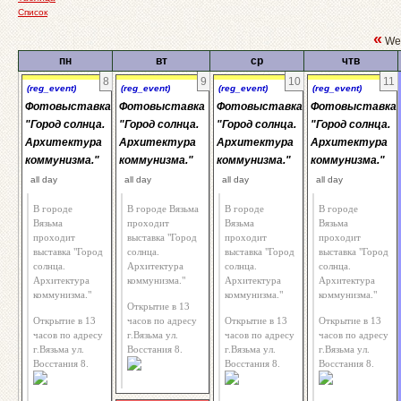
Список
«
Wee
пн
вт
ср
чтв
8
9
10
11
(reg_event)
(reg_event)
(reg_event)
(reg_event)
Фотовыставка
Фотовыставка
Фотовыставка
Фотовыставка
"Город солнца.
"Город солнца.
"Город солнца.
"Город солнца.
Архитектура
Архитектура
Архитектура
Архитектура
коммунизма."
коммунизма."
коммунизма."
коммунизма."
all day
all day
all day
all day
В городе
В городе Вязьма
В городе
В городе
Вязьма
проходит
Вязьма
Вязьма
проходит
выставка "Город
проходит
проходит
выставка "Город
солнца.
выставка "Город
выставка "Город
солнца.
Архитектура
солнца.
солнца.
Архитектура
коммунизма."
Архитектура
Архитектура
коммунизма."
коммунизма."
коммунизма."
Открытие в 13
Открытие в 13
часов по адресу
Открытие в 13
Открытие в 13
часов по адресу
г.Вязьма ул.
часов по адресу
часов по адресу
г.Вязьма ул.
Восстания 8.
г.Вязьма ул.
г.Вязьма ул.
Восстания 8.
Восстания 8.
Восстания 8.