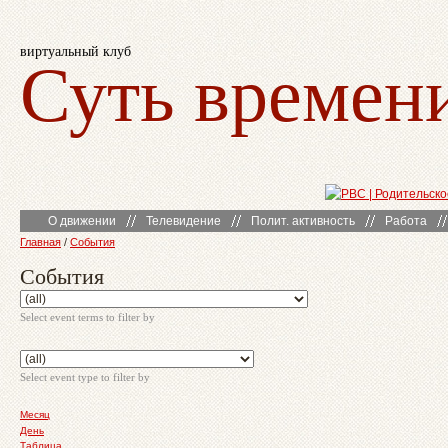
виртуальный клуб
Суть времен
О движении
Телевидение
Полит. активность
Работа
Главная
/
События
События
Select event terms to filter by
Select event type to filter by
Месяц
День
Таблица