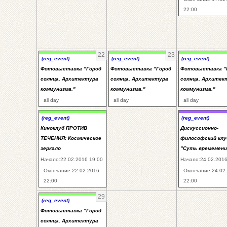
22:00
22
23
(reg_event)
(reg_event)
(reg_event)
Фотовыставка "Город
Фотовыставка "Город
Фотовыставка "
солнца. Архитектура
солнца. Архитектура
солнца. Архитек
коммунизма."
коммунизма."
коммунизма."
all day
all day
all day
(reg_event)
(reg_event)
Киноклуб ПРОТИВ
Дискуссионно-
ТЕЧЕНИЯ: Космическое
философский клу
зеркало
"Суть времемени
Начало:22.02.2016 19:00
Начало:24.02.2016
Окончание:22.02.2016
Окончание:24.02
22:00
22:00
29
(reg_event)
Фотовыставка "Город
солнца. Архитектура