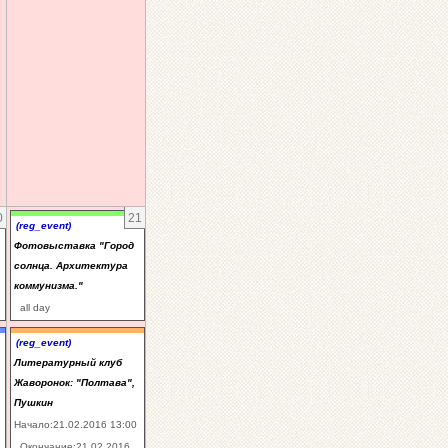
0
21
(reg_event)
Фотовыставка "Город
солнца. Архитектура
коммунизма."
all day
(reg_event)
Литературный клуб
Жаворонок: "Полтава",
Пушкин
Начало:21.02.2016 13:00
Окончание:21.02.2016