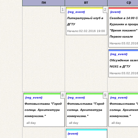
пн
вт
ср
1
2
(reg_event)
(event)
Литературный клуб в
Сегодня в 14:00 
ДГТУ
Кургинян в прогр
"Время покажет"
Начало:02.02.2016 19:00
Первом канале
Начало:03.02.2016
(reg_event)
Обсуждение газ
№161 в ДГТУ
Начало:03.02.2016
8
9
(reg_event)
(reg_event)
(reg_event)
Фотовыставка "Город
Фотовыставка "Город
Фотовыставка "
солнца. Архитектура
солнца. Архитектура
солнца. Архитек
коммунизма."
коммунизма."
коммунизма."
all day
all day
all day
(event)