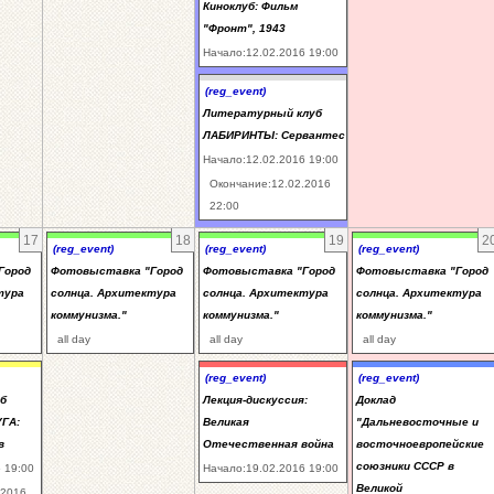
Киноклуб: Фильм
"Фронт", 1943
Начало:12.02.2016 19:00
(reg_event)
Литературный клуб
ЛАБИРИНТЫ: Сервантес
Начало:12.02.2016 19:00
Окончание:12.02.2016
22:00
17
18
19
2
(reg_event)
(reg_event)
(reg_event)
Город
Фотовыставка "Город
Фотовыставка "Город
Фотовыставка "Город
тура
солнца. Архитектура
солнца. Архитектура
солнца. Архитектура
коммунизма."
коммунизма."
коммунизма."
all day
all day
all day
(reg_event)
(reg_event)
б
Лекция-дискуссия:
Доклад
ГА:
Великая
"Дальневосточные и
в
Отечественная война
восточноевропейские
союзники СССР в
 19:00
Начало:19.02.2016 19:00
Великой
.2016