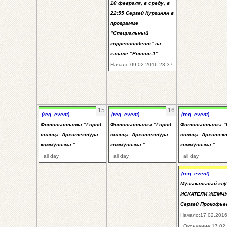
10 февраля, в среду, в
22:55 Сергей Кургинян в
программе
"Специальный
корреспондент" на
канале "Россия-1"
Начало:09.02.2016 23:37
15
16
(reg_event)
(reg_event)
(reg_event)
Фотовыставка "Город
Фотовыставка "Город
Фотовыставка "
солнца. Архитектура
солнца. Архитектура
солнца. Архитек
коммунизма."
коммунизма."
коммунизма."
all day
all day
all day
(reg_event)
Музыкальный клу
ИСКАТЕЛИ ЖЕМЧУ
Сергей Прокофье
Начало:17.02.2016
Окончание:17.02