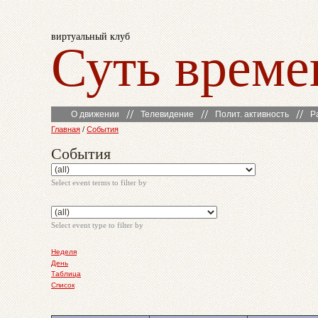
виртуальный клуб
Суть време
О движении
Телевидение
Полит. активность
Р
Главная
/
События
События
Select event terms to filter by
Select event type to filter by
Неделя
День
Таблица
Список