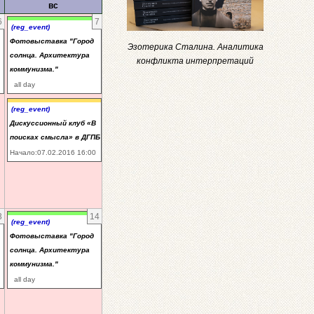
вс
6
7
(reg_event)
Фотовыставка "Город
Эзотерика Сталина. Аналитика
солнца. Архитектура
конфликта интерпретаций
коммунизма."
all day
(reg_event)
Дискуссионный клуб «В
поисках смысла» в ДГПБ
Начало:07.02.2016 16:00
3
14
(reg_event)
Фотовыставка "Город
солнца. Архитектура
коммунизма."
all day