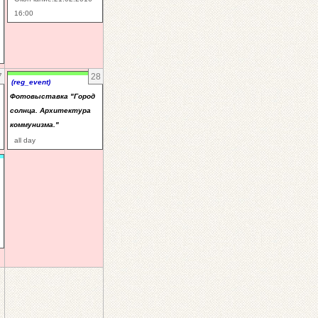
16:00
7
28
(reg_event)
Фотовыставка "Город
солнца. Архитектура
коммунизма."
all day