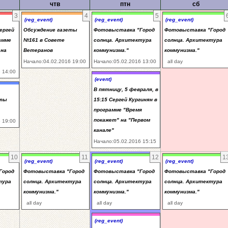
чтв
птн
сб
3
4
5
(reg_event)
(reg_event)
(reg_event)
Сергей
Обсуждение газеты
Фотовыставка "Город
Фотовыставка "Город
амме
№161 в Совете
солнца. Архитектура
солнца. Архитектура
 на
Ветеранов
коммунизма."
коммунизма."
Начало:04.02.2016 19:00
Начало:05.02.2016 13:00
all day
 14:00
(event)
В пятницу, 5 февраля, в
еты
15:15 Сергей Кургинян в
программе "Время
покажет" на "Первом
 19:00
канале"
Начало:05.02.2016 15:15
10
11
12
1
(reg_event)
(reg_event)
(reg_event)
Город
Фотовыставка "Город
Фотовыставка "Город
Фотовыставка "Город
тура
солнца. Архитектура
солнца. Архитектура
солнца. Архитектура
коммунизма."
коммунизма."
коммунизма."
all day
all day
all day
(reg_event)