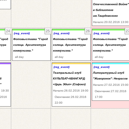
Отечественной Войне"
в библиотеке
им.Твардовского
Начало:20.02.2016 13:00
24
25
26
2
(reg_event)
(reg_event)
(reg_event)
Город
Фотовыставка "Город
Фотовыставка "Город
Фотовыставка "Город
тура
солнца. Архитектура
солнца. Архитектура
солнца. Архитектура
коммунизма."
коммунизма."
коммунизма."
all day
all day
all day
(reg_event)
(reg_event)
Театральный клуб
Литературный клуб
б
КУЛЬТБАТ•АВАНГАРД:
"Жаворонок": Некрасов
"
«Царь Эдип» (Софокл)
Начало:27.02.2016 15:00
 19:30
Начало:26.02.2016 19:00
Окончание:27.02.2016
.2016
Окончание:26.02.2016
17:00
22:00