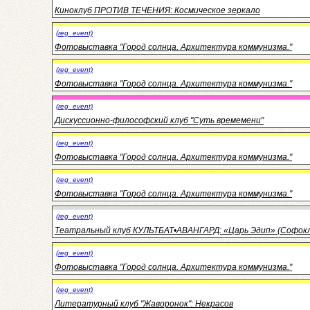
Киноклуб ПРОТИВ ТЕЧЕНИЯ: Космическое зеркало
(reg_event)
Фотовыставка "Город солнца. Архитектура коммунизма."
(reg_event)
Фотовыставка "Город солнца. Архитектура коммунизма."
(reg_event)
Дискуссионно-философский клуб "Суть времемени"
(reg_event)
Фотовыставка "Город солнца. Архитектура коммунизма."
(reg_event)
Фотовыставка "Город солнца. Архитектура коммунизма."
(reg_event)
Театральный клуб КУЛЬТБАТ•АВАНГАРД: «Царь Эдип» (Софок
(reg_event)
Фотовыставка "Город солнца. Архитектура коммунизма."
(reg_event)
Литературный клуб "Жаворонок": Некрасов