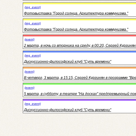
(reg_event)
Фотовыставка "Город солнца. Архитектура коммунизма."
(reg_event)
Фотовыставка "Город солнца. Архитектура коммунизма."
(event)
2 марта, в ночь со вторника на среду, в 00:20, Сергей Курги
(reg_event)
Дискуссионно-философский клуб "Суть времени"
(event)
В четверг, 3 марта, в 15:15, Сергей Кургинян в программе "В
(event)
5 марта, в субботу, в театре "На досках" предпремьерный по
(reg_event)
Дискуссионно-философский клуб "Суть времени"