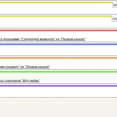
во
по
нян в программе "Структура момента" на "Первом канале"
ремя покажет" на "Первом канале"
каз спектакля "Жду любви"