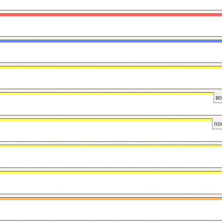
во
по