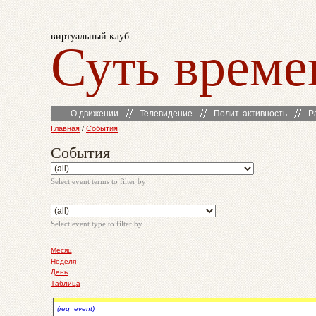
виртуальный клуб
Суть време
О движении
Телевидение
Полит. активность
Р
Главная
/
События
События
Select event terms to filter by
Select event type to filter by
Месяц
Неделя
День
Таблица
(reg_event)