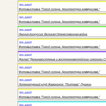
(reg_event)
Фотовыставка "Город солнца. Архитектура коммунизма."
(reg_event)
Фотовыставка "Город солнца. Архитектура коммунизма."
(reg_event)
Лекция-дискуссия: Великая Отечественная война
(reg_event)
Фотовыставка "Город солнца. Архитектура коммунизма."
(reg_event)
Доклад "Дальневосточные и восточноевропейские союзники С
(reg_event)
Фотовыставка "Город солнца. Архитектура коммунизма."
(reg_event)
Литературный клуб Жаворонок: "Полтава", Пушкин
(reg_event)
Фотовыставка "Город солнца. Архитектура коммунизма."
(reg_event)