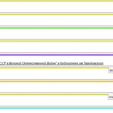
ССР в Великой Отечественной Войне" в библиотеке им.Твардовского
во
по