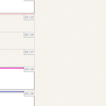
05
/
15
05
/
16
05
/
17
05
/
18
05
/
19