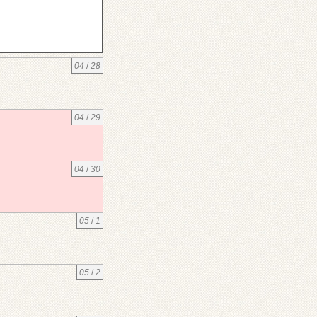
04
/
28
04
/
29
04
/
30
05
/
1
05
/
2