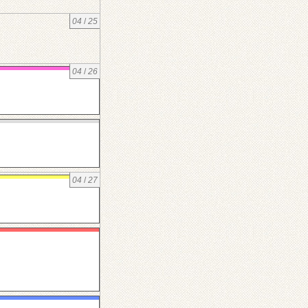
04
/
25
04
/
26
04
/
27