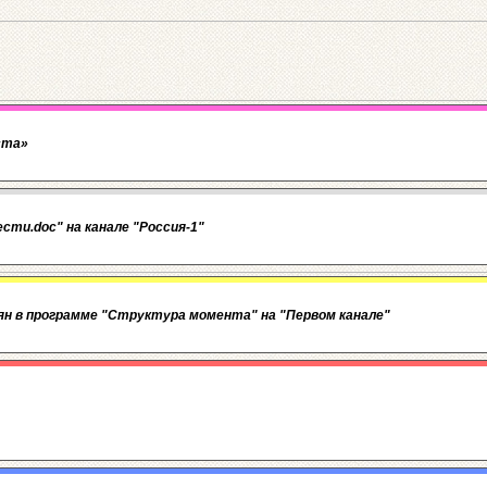
ста»
ести.doc" на канале "Россия-1"
гинян в программе "Структура момента" на "Первом канале"