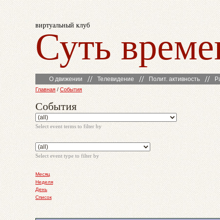
виртуальный клуб
Суть време
О движении
Телевидение
Полит. активность
Р
Главная
/
События
События
Select event terms to filter by
Select event type to filter by
Месяц
Неделя
День
Список