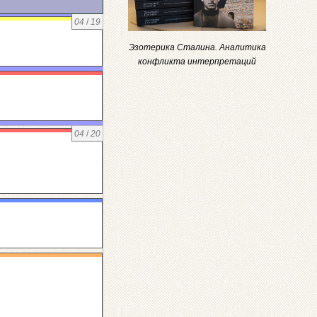
04
/
19
Эзотерика Сталина. Аналитика
конфликта интерпретаций
04
/
20