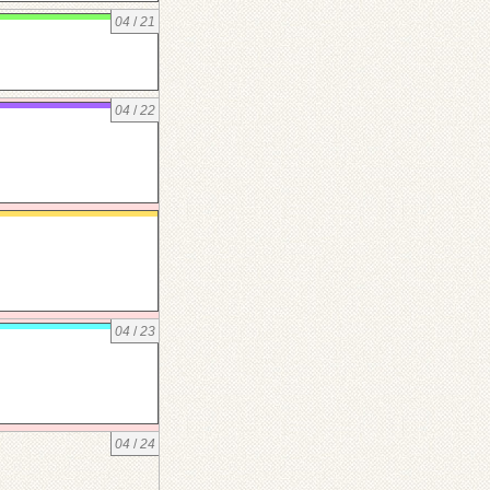
04
/
21
04
/
22
04
/
23
04
/
24