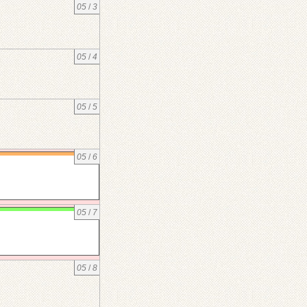
05
/
3
05
/
4
05
/
5
05
/
6
05
/
7
05
/
8