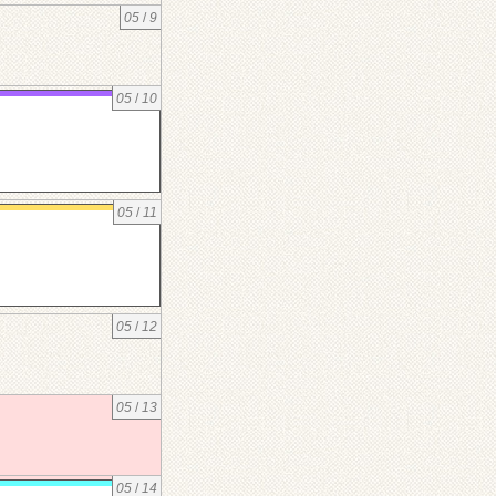
05
/
9
05
/
10
05
/
11
05
/
12
05
/
13
05
/
14