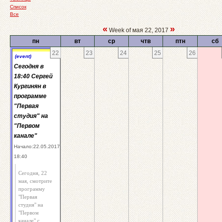
Список
Все
«
»
Week of мая 22, 2017
пн
вт
ср
чтв
птн
сб
22
23
24
25
26
(event)
Сегодня в
18:40 Сергей
Кургинян в
программе
"Первая
студия" на
"Первом
канале"
Начало:22.05.2017
18:40
Сегодня, 22
мая, смотрите
программу
"Первая
студия" на
"Первом
канале" с