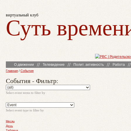
виртуальный клуб
Суть времен
О движении
Телевидение
Полит. активность
Работа
Главная
/
События
События - Фильтр:
Select event terms to filter by
Select event type to filter by
Месяц
День
Таблица