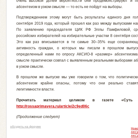
очень высокой долей вероятности они продемонстрируют и по
абсентеизм в узком смысле — то есть не пойдут на выборы.
Подтверждением этому могут быть результаты единого дня го
сентября 2019 года, который прошел как раз между выпусками на
По заявлению председателя ЦИК РФ Эллы Памфиловой, ср
российских избирателей на избирательные участки 8 сентября сос
Это как раз вписывается в те самые 30–35% еще сохраняющи
активность граждан, о которых мы писали в прошлом выпуск
определенный нами по опросу АКСИО-8 «размер» абсентеизма
смысле практически совпал с выявленным реальными выборами а
в узком смысле.
В прошлом же выпуске мы уже говорили о том, что политическ
абсентеизм крайне опасны, потому что они реально ставя
легитимности власти.
Прочитать материал целиком в газете
«Суть 
http://rossaprimavera.ru/article/2c9ed06c
(Продолжение следует)
обсудить на форуме
Ново
АКС
АКС