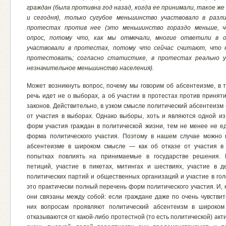
граждан (была противна год назад, когда ее принимали, такое ж
и сегодня), только сугубое меньшинство участвовало в разл
протестах против нее (это меньшинство гораздо меньше, ч
опрос, потому что, как мы отмечали, многие ответили в о
участвовали в протестах, потому что сейчас считают, что 
протестовать; согласно статистике, в протестах реально у
незначительное меньшинство населения).
Может возникнуть вопрос, почему мы говорим об абсентеизме, в т
речь идет не о выборах, а об участии в протестах против принят
законов. Действительно, в узком смысле политический абсентеизм
от участия в выборах. Однако выборы, хоть и являются одной и
форм участия граждан в политической жизни, тем не менее не е
форма политического участия. Поэтому в нашем случае можно 
абсентеизме в широком смысле — как об отказе от участия в
попытках повлиять на принимаемые в государстве решения. 
петиций, участие в пикетах, митингах и шествиях, участие в д
политических партий и общественных организаций и участие в го
это практически полный перечень форм политического участия. И, 
они связаны между собой: если граждане даже по очень чувстви
них вопросам проявляют политический абсентеизм в широко
отказываются от какой-либо протестной (то есть политической) акти