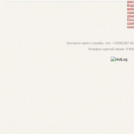
апат
Влас
выб
граж
общ
Росс
соци
соцо
Контакты пресс-службы. тел: +7(930)387-92-
Телефон горячей линии: 8 800