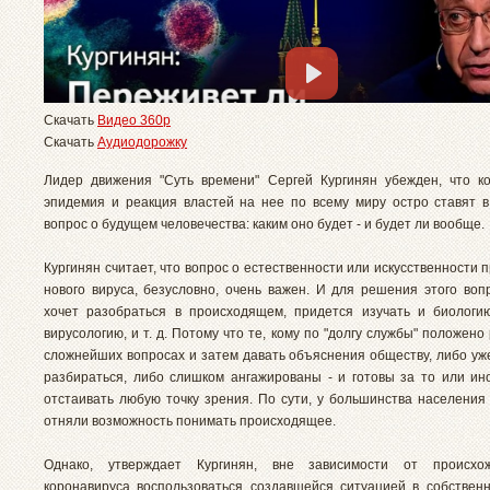
Скачать
Видео 360p
Скачать
Аудиодорожку
Лидер движения "Суть времени" Сергей Кургинян убежден, что к
эпидемия и реакция властей на нее по всему миру остро ставят в
вопрос о будущем человечества: каким оно будет - и будет ли вообще.
Кургинян считает, что вопрос о естественности или искусственности
нового вируса, безусловно, очень важен. И для решения этого вопр
хочет разобраться в происходящем, придется изучать и биологи
вирусологию, и т. д. Потому что те, кому по "долгу службы" положено
сложнейших вопросах и затем давать объяснения обществу, либо уж
разбираться, либо слишком ангажированы - и готовы за то или и
отстаивать любую точку зрения. По сути, у большинства населения
отняли возможность понимать происходящее.
Однако, утверждает Кургинян, вне зависимости от происхо
коронавируса воспользоваться создавшейся ситуацией в собствен