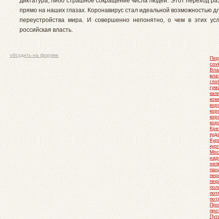
диктатура, либо страшное сокращение числа людей. Этот переход ра
прямо на наших глазах. Коронавирус стал идеальной возможностью д
переустройства мира. И совершенно непонятно, о чем в этих ус
российская власть.
обсудить на форуме
Пер
cov
Вла
вла
гло
гум
кап
ком
кор
кор
кор
кор
Кре
куд
Кур
кур
Мос
нар
неп
пан
пер
пер
пол
пот
пот
Про
про
Пут