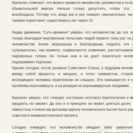
Кургинян отмечает, что можно привести множество аргументов в пол
обывательской версии. Нельзя только допустить, чтобы эта 
возобладала. Потому что, когда все в нее поверят окончательно, че
таковое перестанет существовать лет через 20.
Лидер движения "Суть времени" уверен, что человечество до сих п
только благодаря жертвенным попыткам людей первого типа раз за 
человечество более моральным и благородным, поднять его 
«улучшители», как правило, подвергаются осмеянию, растаптывани
паровозных топках. Но только они и не дают покатиться челов
подчеркивает Кургинян.
Однако сегодня, после развала Советского Союза, о будущем челове
между собой фашисты и мещане, а голос гуманистов, сторон
восходящего человека практически не слышен. Это сказывается и 
проблемы коронавируса, и на реакции на коронавирусную эпидемию.
Кургинян уверен, что текущее состояние скотского благополучия в 
продлить не сможет. Да оно и в принципе не может длиться долго.
гомеостазу, к покою как высшему идеалу человеческого бытия было р
советского коммунистического проекта.
Сегодня очевидно, что человечество ожидает либо свирепая