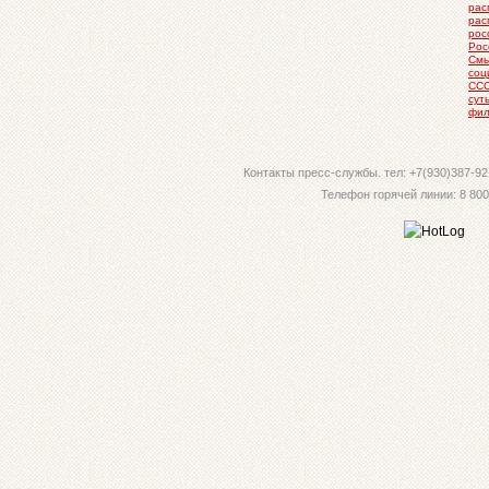
рас
рас
рос
Рос
Смы
соц
СС
сут
фил
Контакты пресс-службы. тел: +7(930)387-92-
Телефон горячей линии: 8 800