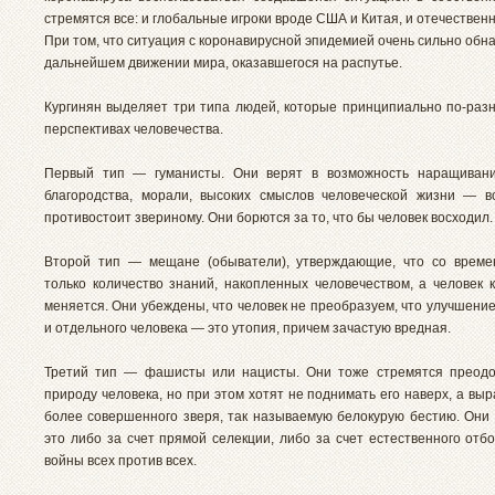
стремятся все: и глобальные игроки вроде США и Китая, и отечествен
При том, что ситуация с коронавирусной эпидемией очень сильно обн
дальнейшем движении мира, оказавшегося на распутье.
Кургинян выделяет три типа людей, которые принципиально по-разн
перспективах человечества.
Первый тип — гуманисты. Они верят в возможность наращивани
благородства, морали, высоких смыслов человеческой жизни — вс
противостоит звериному. Они борются за то, что бы человек восходил.
Второй тип — мещане (обыватели), утверждающие, что со време
только количество знаний, накопленных человечеством, а человек к
меняется. Они убеждены, что человек не преобразуем, что улучшени
и отдельного человека — это утопия, причем зачастую вредная.
Третий тип — фашисты или нацисты. Они тоже стремятся преодо
природу человека, но при этом хотят не поднимать его наверх, а выр
более совершенного зверя, так называемую белокурую бестию. Они 
это либо за счет прямой селекции, либо за счет естественного отб
войны всех против всех.