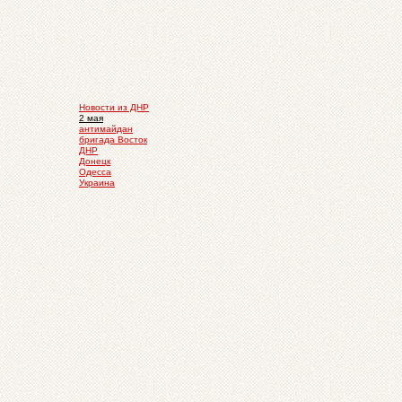
Новости из ДНР
2 мая
антимайдан
бригада Восток
ДНР
Донецк
Одесса
Украина