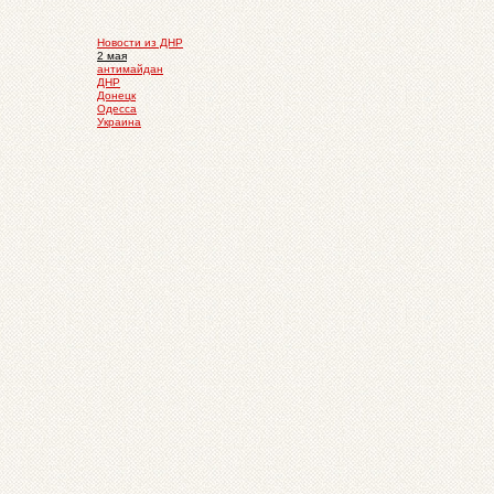
Новости из ДНР
2 мая
антимайдан
ДНР
Донецк
Одесса
Украина