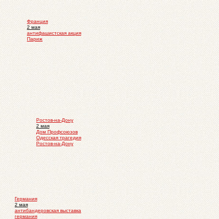
Франция
2 мая
антифашистская акция
Париж
Ростов-на-Дону
2 мая
Дом Профсоюзов
Одесская трагедия
Ростов-на-Дону
Германия
2 мая
антибандеровская выставка
германия