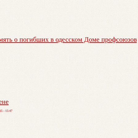
амять о погибших в одесском Доме профсоюзов
ене
5 - 15:47