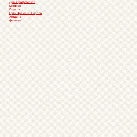
Дом Профсоюзов
Мюнхен
Одесса
Суть Времени Европа
Украина
фашизм