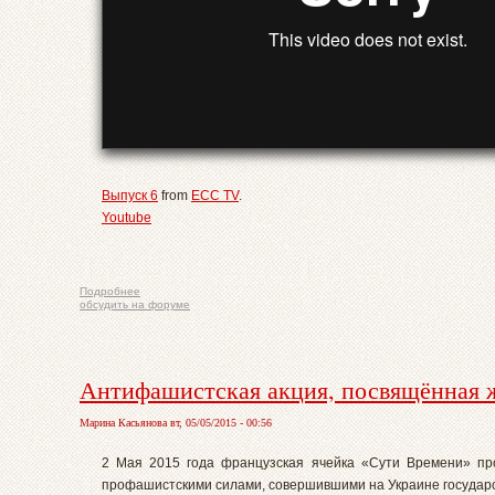
Выпуск 6
from
ECC TV
.
Youtube
Подробнее
обсудить на форуме
Антифашистская акция, посвящённая ж
Марина Касьянова вт, 05/05/2015 - 00:56
2 Мая 2015 года французская ячейка «Сути Времени» про
профашистскими силами, совершившими на Украине государс