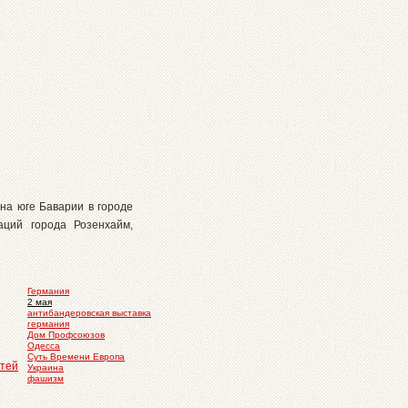
на юге Баварии в городе
аций города Розенхайм,
Германия
2 мая
антибандеровская выставка
германия
Дом Профсоюзов
Одесса
Суть Времени Европа
Украина
фашизм