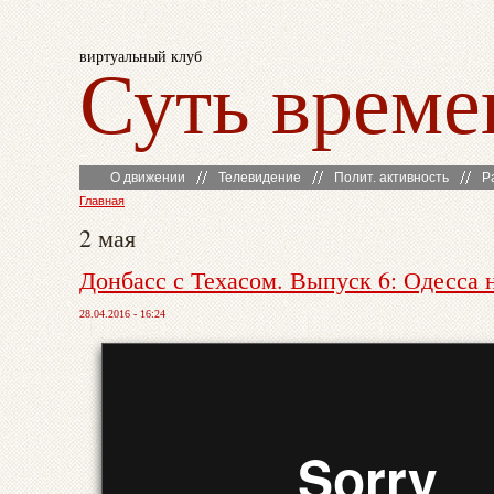
виртуальный клуб
Суть време
О движении
Телевидение
Полит. активность
Р
Главная
2 мая
Донбасс с Техасом. Выпуск 6: Одесса 
28.04.2016 - 16:24