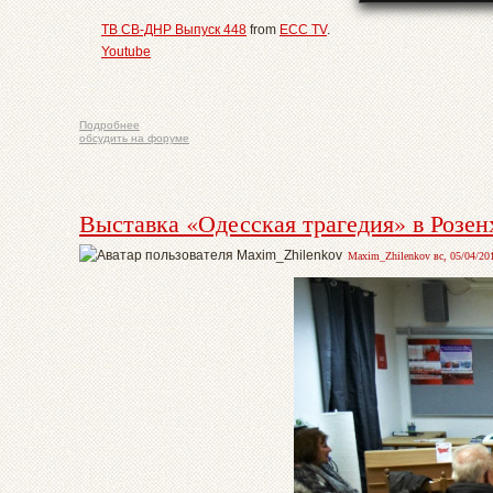
ТВ СВ-ДНР Выпуск 448
from
ECC TV
.
Youtube
Подробнее
обсудить на форуме
Выставка «Одесская трагедия» в Розен
Maxim_Zhilenkov вс, 05/04/201