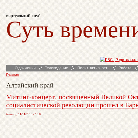
виртуальный клуб
Суть времен
О движении
Телевидение
Полит. активность
Работа
Главная
Алтайский край
Митинг-концерт, посвященный Великой Ок
социалистической революции прошел в Барн
tuvin ср, 11/11/2015 - 18:06