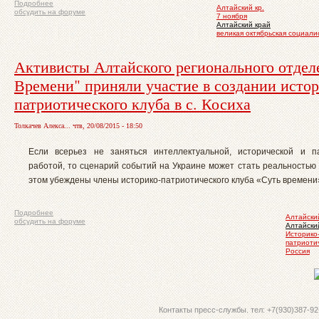
Подробнее
Алтайский кр.
обсудить на форуме
7 ноября
Алтайский край
великая октябрьская социал
Активисты Алтайского регионального отдел
Времени" приняли участие в создании истор
патриотического клуба в с. Косиха
Толкачев Алекса... чтв, 20/08/2015 - 18:50
Если всерьез не заняться интеллектуальной, исторической и п
работой, то сценарий событий на Украине может стать реальностью 
этом убеждены члены историко-патриотического клуба «Суть времени
Подробнее
Алтайский
обсудить на форуме
Алтайски
Историко
патриоти
Россия
Контакты пресс-службы. тел: +7(930)387-92-