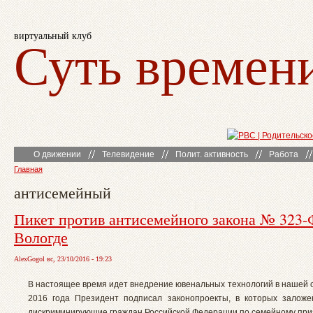
виртуальный клуб
Суть времен
О движении
Телевидение
Полит. активность
Работа
Главная
антисемейный
Пикет против антисемейного закона № 323-
Вологде
AlexGogol вс, 23/10/2016 - 19:23
В настоящее время идет внедрение ювенальных технологий в нашей с
2016 года Президент подписал законопроекты, в которых залож
дискриминирующие граждан Российской Федерации по семейному приз