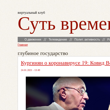
виртуальный клуб
Суть време
О движении
Телевидение
Полит. активность
Р
Главная
глубиное государство
Кургинян о коронавирусе 19: Ковид В
24.01.2021 - 13:49