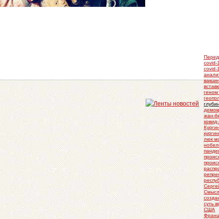
Перед
covid-
covid-
анали
вакци
вставк
геном
геопо
глуби
демок
жан-б
ковид
Курги
курги
люк м
нобел
панде
проис
проис
распр
репре
респу
Серге
Смысл
созда
суть 
США
Франц