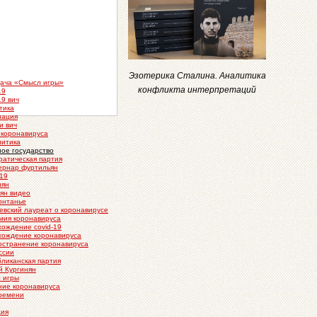
Эзотерика Сталина. Аналитика
ача «Смысл игры»
конфликта интерпретаций
19
19 вич
тика
нация
и вич
 коронавируса
литика
ное государство
ратическая партия
ернар фуртильян
-19
нян
нян видео
онтанье
евский лауреат о коронавирусе
мия коронавируса
хождение covid-19
хождение коронавируса
остранение коронавируса
ссии
бликанская партия
й Кургинян
 игры
ние коронавируса
времени
ия