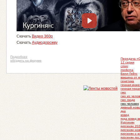
Скачать
Видео 360p
Скачать
Аудиодорожку
Подробнее
Передача «
обсудить на форуме
12 серия
crispr
moderna
Билл Гейтс
вакцина от 
генетика
генная инже
генная тера
гмо
гмо из чело
гмо люди
гмо человек
дивный нов
днк
ковид
куда ковид 
Кургинян
кургинян 20
кургинян но
кургинян о 
кургинян по