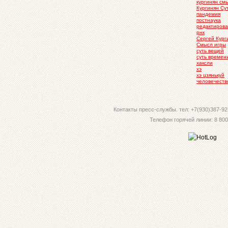
кургинян см
Кургинян Су
пандемия
постнаука
редактирова
рнк
Сергей Кург
Смысл игры
суть вещей
суть времен
хаксли
хэ
хэ цзянькуй
человечеств
Контакты пресс-службы. тел: +7(930)387-92-
Телефон горячей линии: 8 800