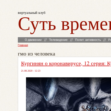
виртуальный клуб
Суть време
О движении
Телевидение
Полит. активность
Р
Главная
гмо из человека
Кургинян о коронавирусе, 12 серия: К
21.08.2020 - 12:23