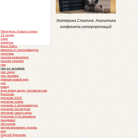
Эзотерика Сталина. Аналитика
конфликта интерпретаций
Передача «Смысл игры»
12 серия
crispr
moderna
Билл Гейтс
вакцина от коронавируса
генетика
генная инженерия
генная терапия
гмо
гмо из человека
гмо люди
гмо человек
дивный новый мир
днк
ковид
куда ковид ведет человечество
Кургинян
кургинян 2020
кургинян новое
кургинян о коронавирусе
кургинян последнее
кургинян смысл игры
Кургинян Суть времени
пандемия
постнаука
редактирование генома
рнк
Сергей Кургинян