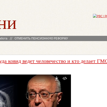
ни
абота
ОТМЕНИТЬ ПЕНСИОННУЮ РЕФОРМУ
уда ковид ведет человечество и кто делает ГМ