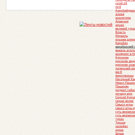
covid-19
mi-6
Азербайджа
алиев
аналитика
Армения
арцах
великий тура
Власть
Израиль
ильхам алие
Карабах
карабахский 
кемаль атат
конфликт в 
Кургинян
кургинян вид
кургинян нов
лачинский к
ми-6
миротворцы
Нагорный Ка
Никол Пашин
Пашинян
реджеп тайи
ричард мур
Сергей Кург
серые волки
Смысл игры
смысл игры к
суть времени
суть времени
туран
Турция
халифат
шуша
Шуши