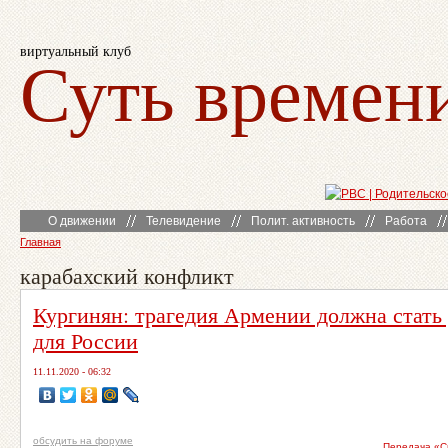
виртуальный клуб
Суть времен
О движении
Телевидение
Полит. активность
Работа
Главная
карабахский конфликт
Кургинян: трагедия Армении должна стать
для России
11.11.2020 - 06:32
обсудить на форуме
Передача «С