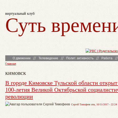
виртуальный клуб
Суть времен
О движении
Телевидение
Полит. активность
Работа
Главная
кимовск
В городе Кимовске Тульской области открыт
100-летия Великой Октябрьской социалисти
революции
Сергей Тимофеев птн, 10/11/2017 - 22:24