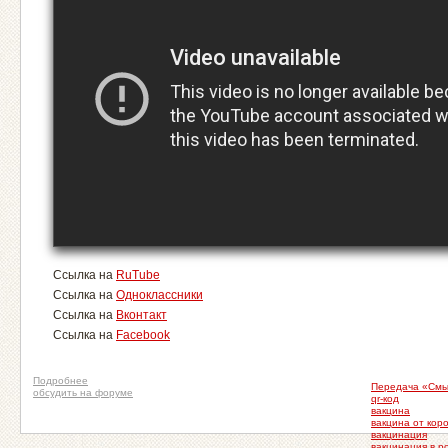
Ссылка на
RuTube
Ссылка на
Одноклассники
Ссылка на
Вконтакт
Ссылка на
Facebook
Подробнее
Передача «Смы
обсудить на форуме
qr-код
вакцина
вакцина от кор
вакцинация
вакцинация в р