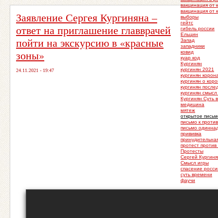
вакцинация от 
вакцинация от 
Заявление Сергея Кургиняна –
выборы
гейтс
ответ на приглашение главврачей
гибель россии
Ельцин
пойти на экскурсию в «красные
Запад
западники
зоны»
ковид
куар код
Кургинян
кургинян 2021
24.11.2021 - 19:47
кургинян корон
кургинян о кор
кургинян после
кургинян смысл
Кургинян Суть 
медицина
мятеж
открытое письм
письмо к проти
письмо одинна
прививка
принудительна
протест против
Протесты
Сергей Кургиня
Смысл игры
спасение росси
суть времени
фаучи