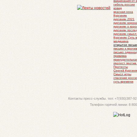
вакцинация от 
гибель россии
ковид
красная зона
Кургинян
кургинян 2021
кургинян корон
кургинян о кор
кургинян после
кургинян смысл
Кургинян Суть 
медицина
открытое письм
письмо к проти
письмо одинна
прививка
принудительна
протест против
Протесты
Сергей Кургиня
Смысл игры
спасение росси
суть времени
Контакты пресс-службы. тел: +7(930)387-92-
Телефон горячей линии: 8 800