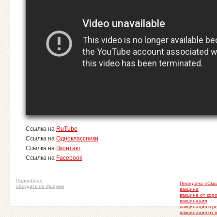
Ссылка на
RuTube
Ссылка на
Одноклассники
Ссылка на
Вконтакт
Ссылка на
Facebook
Подробнее
Передача «Смы
обсудить на форуме
вакцина
вакцина от кор
вакцинация
вакцинация в р
вакцинация от 