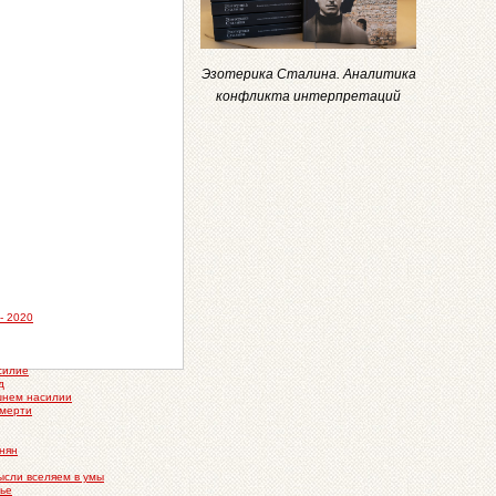
Эзотерика Сталина. Аналитика
конфликта интерпретаций
- 2020
силие
д
шнем насилии
смерти
нян
ысли вселяем в умы
мье