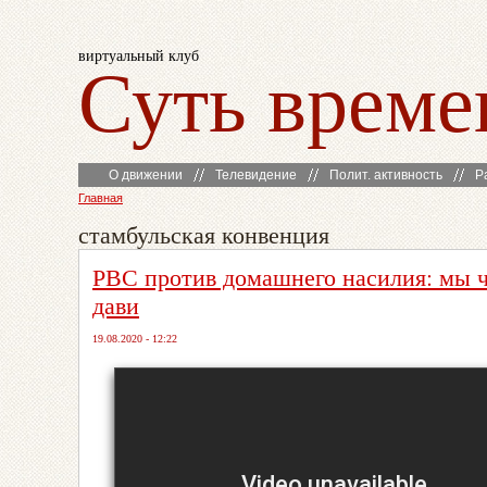
виртуальный клуб
Суть време
О движении
Телевидение
Полит. активность
Р
Главная
стамбульская конвенция
РВС против домашнего насилия: мы ч
дави
19.08.2020 - 12:22