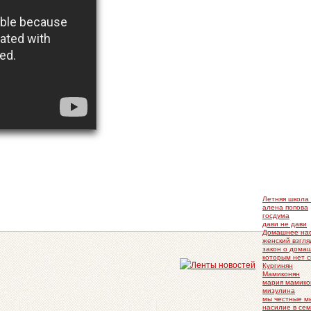
Летняя школа 
алена попова
госдума
дави не дави
Домашнее на
женский взгля
закон о дома
которым нет 
Кургинян
Мамиконян
мария мамико
мизулина
мы честные м
насилие в се