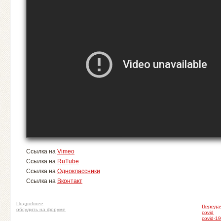
Ссылка на
Vimeo
Ссылка на
RuTube
Ссылка на
Одноклассники
Ссылка на
Вконтакт
Подробнее
Переда
обсудить на форуме
covid
covid-19