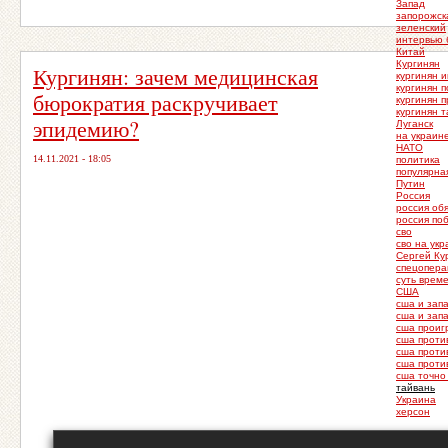
Запад
запорожск
зеленский
интервью 
Китай
Кургинян
Кургинян: зачем медицинская
кургинян 
кургинян 
бюрократия раскручивает
кургинян 
кургинян 
эпидемию?
Луганск
на украин
НАТО
14.11.2021 - 18:05
политика
популярна
Путин
Россия
россия об
россия по
сво
сво на ук
Сергей Ку
спецопера
суть врем
США
сша и зап
сша и зап
сша проиг
сша проти
сша проти
сша проти
сша точно
тайвань
Украина
херсон