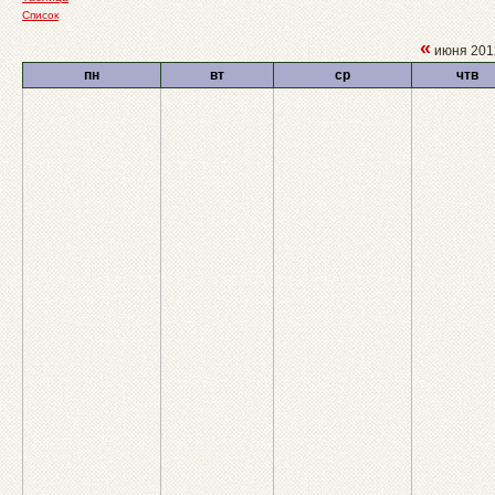
Список
«
июня 20
пн
вт
ср
чтв