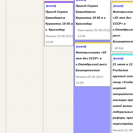
(event)
Приезд Сергея
(event)
Приезд Сергея
Ервандовича
Фотовыста
Ервандовича
Кургиняна 19.06 в г.
«20 лет без
Кургиняна 19.06 в
Краснодар
СССР» в
г. Краснодар
г.Октябрьск
Окончание:20.06.2012
респ.
Начало:19.06.2012
13:00
Башкортост
13:00
(event)
all day
Фотовыставка «20
лет без СССР» в
(event)
г.Октябрьский респ.
21 июня в 12
Башкортостан
Росбалте
круглый сто
Начало:20.06.2012
тему «Созда
12:00
широкой
патриотиче
коалиции пр
новой волны
либеральны
реформ, про
перестройки
Начало:21.06