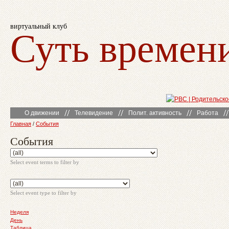
виртуальный клуб
Суть времен
О движении
Телевидение
Полит. активность
Работа
Главная
/
События
События
Select event terms to filter by
Select event type to filter by
Неделя
День
Таблица