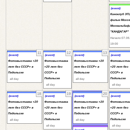
(event)
Киноклуб ЭТЦ
фильм Мохс
Мохмальбаф
"КАНДАГАР"
Начало:07.06
19:00
11
12
13
(event)
(event)
(event)
(event)
Фотовыставка «20
Фотовыставка
Фотовыставка «20
Фотовыста
лет без СССР» в
«20 лет без
лет без СССР» в
«20 лет без
Подольске
СССР» в
Подольске
СССР» в
Подольске
Подольске
all day
all day
all day
all day
18
19
20
(event)
(event)
(event)
(event)
Фотовыставка «20
Фотовыставка
Фотовыставка «20
Фотовыста
лет без СССР» в
«20 лет без
лет без СССР» в
«20 лет без
Подольске
СССР» в
Подольске
СССР» в
Подольске
Подольске
all day
all day
all day
all day
(event)