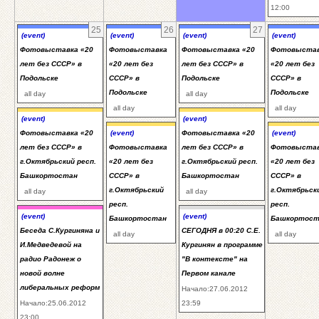
12:00
25
26
27
(event)
(event)
(event)
(event)
Фотовыставка «20
Фотовыставка
Фотовыставка «20
Фотовыста
лет без СССР» в
«20 лет без
лет без СССР» в
«20 лет без
Подольске
СССР» в
Подольске
СССР» в
Подольске
Подольске
all day
all day
all day
all day
(event)
(event)
Фотовыставка «20
(event)
Фотовыставка «20
(event)
лет без СССР» в
Фотовыставка
лет без СССР» в
Фотовыста
г.Октябрьский респ.
«20 лет без
г.Октябрьский респ.
«20 лет без
Башкортостан
СССР» в
Башкортостан
СССР» в
г.Октябрьский
г.Октябрьск
all day
all day
респ.
респ.
(event)
(event)
Башкортостан
Башкортост
Беседа С.Кургиняна и
СЕГОДНЯ в 00:20 С.Е.
all day
all day
И.Медведевой на
Кургинян в программе
радио Радонеж о
"В контексте" на
новой волне
Первом канале
либеральных реформ
Начало:27.06.2012
Начало:25.06.2012
23:59
23:00