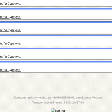
и" в Сургуте.
и" в Сургуте.
и" в Сургуте.
и" в Сургуте.
и" в Сургуте.
и" в Сургуте.
Контакты пресс-службы. тел: +7(930)387-92-08, e-mail: press@eot.su
Телефон горячей линии: 8 800 100-97-24