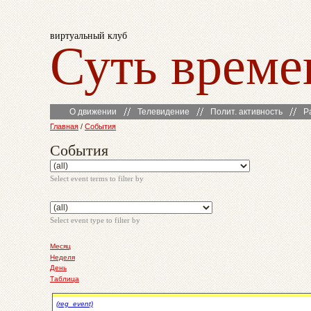
виртуальный клуб
Суть време
О движении
Телевидение
Полит. активность
Р
Главная
/
События
События
Select event terms to filter by
Select event type to filter by
Месяц
Неделя
День
Таблица
(reg_event)