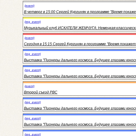
(event)
В четверг в 15:00 Сергей Кургинян в программе "Время покаже
(reg_event)
Музыкальный клуб ИСКАТЕЛИ ЖЕМЧУГА: Немецкая классическ
(event)
Сегодня в 15:15 Сергей Кургинян в программе "Время покажет
(reg_event)
Выставка "Пионеры дальнего космоса. Будущее глазами юност
(reg_event)
Выставка "Пионеры дальнего космоса. Будущее глазами юност
(event)
Второй съезд РВС
(reg_event)
Выставка "Пионеры дальнего космоса. Будущее глазами юност
(reg_event)
Выставка "Пионеры дальнего космоса. Будущее глазами юност
(reg_event)