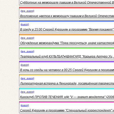
Субботник на мемориале павшим в Великой Отечественной В
(reg_event)
Возложение цветов к мемориалу павшим в Великой Отечестве
(event)
В среду в 15:00 Сергей Кургинян в программе "Время покажет"
(reg_event)
Обсуждение меморандума "Пора проснуться, иначе катастрофа
(reg_event)
Театральный клуб КУЛЬТБАТ•АВАНГАРД: "Карьера Артуро Уи, к
(event)
В ночь со среды на четверг в 00:25 Сергей Кургинян в програ
(reg_event)
Литературная встреча в Ленинграде, посвящённая творчеству
(reg_event)
Киноклуб ПРОТИВ ТЕЧЕНИЯ: х/ф "V — значит вендетта" (2006
(event)
Сергей Кургинян в программе "Специальный корреспондент" на