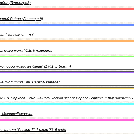
ойне (Ленинград)
нной Войне (Ленинград)
 на "Первом канале"
 неминуема" С.Е. Кургиняна.
оторой могло не быть" (1941, Б.Брехт)
мме "Политика" на "Первом канале"
 Х.Л. Борхеса. Тема: «Мистическая игровая проза Борхеса и мир закрыты
, Мактиг/Вачовски)
 канале "Россия-1". 1 июля 2015 года