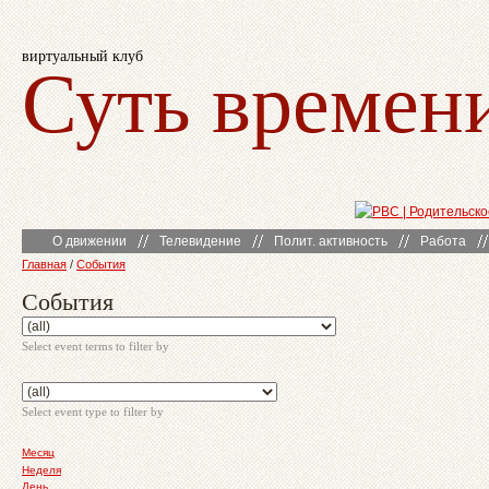
виртуальный клуб
Суть времен
О движении
Телевидение
Полит. активность
Работа
Главная
/
События
События
Select event terms to filter by
Select event type to filter by
Месяц
Неделя
День