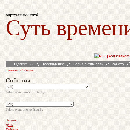
виртуальный клуб
Суть времен
О движении
Телевидение
Полит. активность
Работа
Главная
/
События
События
Select event terms to filter by
Select event type to filter by
Неделя
День
Таблица