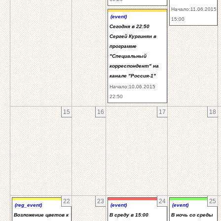
Начало:11.06.2015
(event)
15:00
Сегодня в 22:50
Сергей Кургинян в
программе
"Специальный
корреспондент" на
канале "Россия-1"
Начало:10.06.2015
22:50
15
16
17
18
22
23
24
25
(reg_event)
(event)
(event)
Возложение цветов к
В среду в 15:00
В ночь со среды