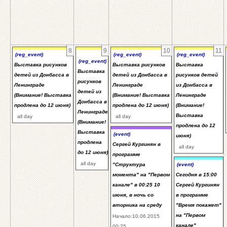
8
9
10
11
(reg_event)
(reg_event)
(reg_event)
(reg_event)
Выставка рисунков
Выставка рисунков
Выставка
Выставка
детей из Донбасса в
детей из Донбасса в
рисунков детей
рисунков
Ленинграде
Ленинграде
из Донбасса в
детей из
(Внимание! Выставка
(Внимание! Выставка
Ленинграде
Донбасса в
продлена до 12 июня)
продлена до 12 июня)
(Внимание!
Ленинграде
Выставка
all day
all day
(Внимание!
продлена до 12
Выставка
(event)
июня)
продлена
Сергей Кургинян в
all day
до 12 июня)
программе
all day
"Структура
(event)
момента" на "Первом
Сегодня в 15:00
канале" в 00:25 10
Сергей Кургинян
июня, в ночь со
в программе
вторника на среду
"Время покажет"
на "Первом
Начало:10.06.2015
канале"
00:25