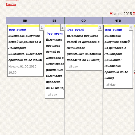
Список
«
июня 2015
пн
вт
ср
чтв
1
2
3
4
(reg_event)
(reg_event)
(reg_event)
(reg_event)
Выставка рисунков
Выставка рисунков
Выставка
Выставка
детей из Донбасса в
детей из Донбасса в
рисунков детей
рисунков
Ленинграде
Ленинграде
из Донбасса в
детей из
(Внимание! Выставка
(Внимание! Выставка
Ленинграде
Донбасса в
продлена до 12 июня)
продлена до 12 июня)
(Внимание!
Ленинграде
Выставка
Начало:01.06.2015
all day
(Внимание!
продлена до 12
10:30
Выставка
июня)
продлена
all day
до 12 июня)
all day