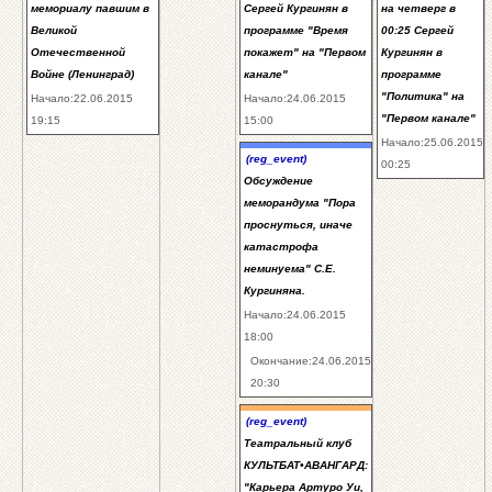
мемориалу павшим в
Сергей Кургинян в
на четверг в
Великой
программе "Время
00:25 Сергей
Отечественной
покажет" на "Первом
Кургинян в
Войне (Ленинград)
канале"
программе
"Политика" на
Начало:22.06.2015
Начало:24.06.2015
"Первом канале"
19:15
15:00
Начало:25.06.2015
(reg_event)
00:25
Обсуждение
меморандума "Пора
проснуться, иначе
катастрофа
неминуема" С.Е.
Кургиняна.
Начало:24.06.2015
18:00
Окончание:24.06.2015
20:30
(reg_event)
Театральный клуб
КУЛЬТБАТ•АВАНГАРД:
"Карьера Артуро Уи,