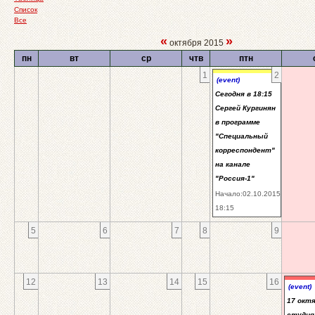
Список
Все
«
»
октября 2015
пн
вт
ср
чтв
птн
1
2
(event)
Сегодня в 18:15
Сергей Кургинян
в программе
"Специальный
корреспондент"
на канале
"Россия-1"
Начало:02.10.2015
18:15
5
6
7
8
9
12
13
14
15
16
(event)
17 окт
студия