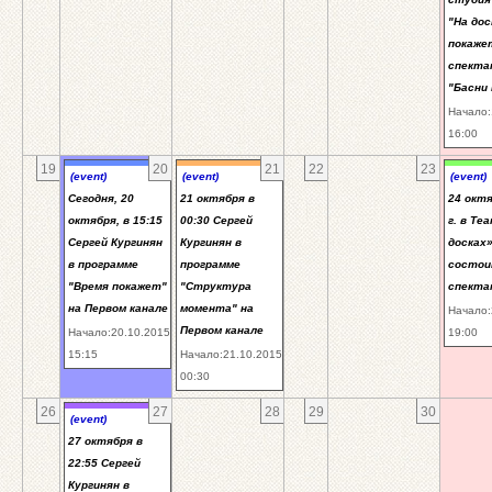
"На дос
покаже
спекта
"Басни
Начало:
16:00
19
20
21
22
23
(event)
(event)
(event)
Сегодня, 20
21 октября в
24 окт
октября, в 15:15
00:30 Сергей
г. в Те
Сергей Кургинян
Кургинян в
досках
в программе
программе
состои
"Время покажет"
"Структура
спекта
на Первом канале
момента" на
Начало:
Первом канале
Начало:20.10.2015
19:00
15:15
Начало:21.10.2015
00:30
26
27
28
29
30
(event)
27 октября в
22:55 Сергей
Кургинян в