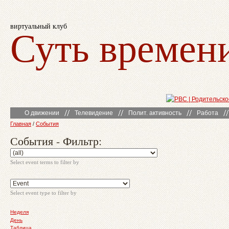
виртуальный клуб
Суть времен
О движении
Телевидение
Полит. активность
Работа
Главная
/
События
События - Фильтр:
Select event terms to filter by
Select event type to filter by
Неделя
День
Таблица