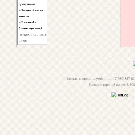
программе
«Вести.doc» на
канале
«Россия-1»
(стенограмма)
Начало:27.10.2015
22:55
Контакты пресс-службы. тел: +7(930)387-92-
Телефон горячей линии: 8 800