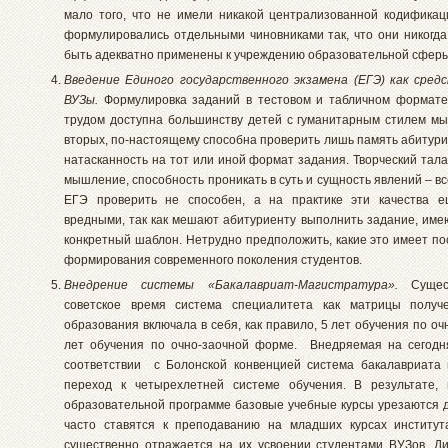
мало того, что не имели никакой централизованной кодификац
формулировались отдельными чиновниками так, что они никогда
быть адекватно применены к учреждению образовательной сферы
Введение Единого государственного экзамена (ЕГЭ) как сред
ВУЗы.
Формулировка заданий в тестовом и табличном формате,
трудом доступна большинству детей с гуманитарным стилем мы
вторых, по-настоящему способна проверить лишь память абитури
натасканность на тот или иной формат задания. Творческий тала
мышление, способность проникать в суть и сущность явлений – вс
ЕГЭ проверить не способен, а на практике эти качества 
вредными, так как мешают абитуриенту выполнить задание, име
конкретный шаблон. Нетрудно предположить, какие это имеет по
формирования современного поколения студентов.
Внедрение системы «Бакалавриат-Магистратура».
Суще
советское время система специалитета как матрицы получ
образования включала в себя, как правило, 5 лет обучения по о
лет обучения по очно-заочной форме. Внедряемая на сегодн
соответствии с Болонской конвенцией система бакалавриата
переход к четырехлетней системе обучения. В результате,
образовательной программе базовые учебные курсы урезаются 
часто ставятся к преподаванию на младших курсах институт
существенно отражается на их усвоении студентами ВУЗов. Д