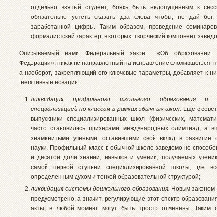
отдельно взятый студент, боясь быть недопущенным к сесси
обязательно успеть сказать два слова чтобы, не дай бог,
заработанной цифры. Таким образом, проведение семинаров
формалистский характер, в которых творческий компонент заведо
Описываемый нами Федеральный закон «Об образовании в
Федерации», никак не направленный на исправление сложившегося п
а наоборот, закрепляющий его ключевые параметры, добавляет к 
негативные новации:
ликвидация профильного школьного образования и
специализацией по классам в рамках обычных школ.
Еще с совет
выпускники специализированных школ (физических, математич
часто становились призерами международных олимпиад, а вп
знаменитыми учеными, оставившими свой вклад в развитие о
науки. Профильный класс в обычной школе заведомо не способен
и десятой доли знаний, навыков и умений, получаемых учени
самой первой ступени специализированной школы, где вс
определенным духом и тонкой образовательной структурой;
ликвидация системы дошкольного образования.
Новым законом 
предусмотрено, а значит, регулирующие этот спектр образовани
акты, в любой момент могут быть просто отменены. Таким о