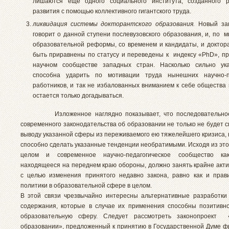
лишаются еще одного социального института, созданного 
развития с помощью коллективного гигантского труда.
ликвидация системы докторантского образования.
Новый зак
говорит о данной ступени послевузовского образования, и, по 
образовательной реформы, со временем и кандидаты, и доктор
быть приравнены по статусу и переведены к индексу «PhD», п
научном сообществе западных стран. Насколько сильно ук
способна ударить по мотивации труда нынешних научно-пе
работников, и так не избалованных вниманием к себе общества 
остается только догадываться.
Изложенное наглядно показывает, что последовательное
современного законодательства об образовании не только не будет 
выводу указанной сферы из переживаемого ею тяжелейшего кризиса, 
способно сделать указанные тенденции необратимыми. Исходя из это
целом и современное научно-педагогическое сообщество ка
находящееся на переднем краю обороны, должно занять крайне акт
с целью изменения принятого недавно закона, равно как и прав
политики в образовательной сфере в целом.
В этой связи чрезвычайно интересны альтернативные разработки
содержания, которые в случае их применения способны позитивн
образовательную сферу. Следует рассмотреть законопроект
образовании», предложенный к принятию в Государственной Думе 