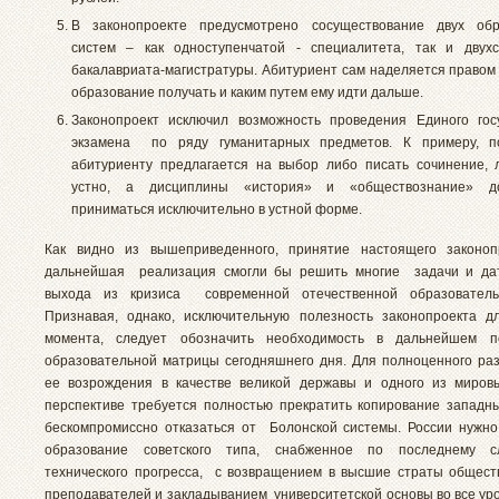
В законопроекте предусмотрено сосуществование двух обр
систем – как одноступенчатой - специалитета, так и двухс
бакалавриата-магистратуры. Абитуриент сам наделяется правом 
образование получать и каким путем ему идти дальше.
Законопроект исключил возможность проведения Единого гос
экзамена по ряду гуманитарных предметов. К примеру, п
абитуриенту предлагается на выбор либо писать сочинение, 
устно, а дисциплины «история» и «обществознание» д
приниматься исключительно в устной форме.
Как видно из вышеприведенного, принятие настоящего законоп
дальнейшая реализация смогли бы решить многие задачи и дат
выхода из кризиса современной отечественной образователь
Признавая, однако, исключительную полезность законопроекта 
момента, следует обозначить необходимость в дальнейшем 
образовательной матрицы сегодняшнего дня. Для полноценного раз
ее возрождения в качестве великой державы и одного из миров
перспективе требуется полностью прекратить копирование западн
бескомпромиссно отказаться от Болонской системы. России нужн
образование советского типа, снабженное по последнему с
технического прогресса, с возвращением в высшие страты общест
преподавателей и закладыванием университетской основы во все уро