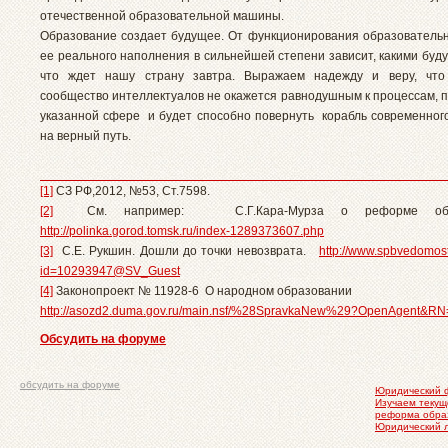
отечественной образовательной машины.
Образование создает будущее. От функционирования образователь
ее реального наполнения в сильнейшей степени зависит, какими буд
что ждет нашу страну завтра. Выражаем надежду и веру, что
сообщество интеллектуалов не окажется равнодушным к процессам, 
указанной сфере и будет способно повернуть корабль современног
на верный путь.
[1]
СЗ РФ,2012, №53, Ст.7598.
[2]
См. например: С.Г.Кара-Мурза о реформе об
http://polinka.gorod.tomsk.ru/index-1289373607.php
[3]
С.Е. Рукшин. Дошли до точки невозврата.
http://www.spbvedomost
id=10293947@SV_Guest
[4]
Законопроект № 11928-6 О народном образовании
http://asozd2.duma.gov.ru/main.nsf/%28SpravkaNew%29?OpenAgent&R
Обсудить на форуме
обсудить на форуме
Юридический 
Изучаем текущ
реформа обра
Юридический 