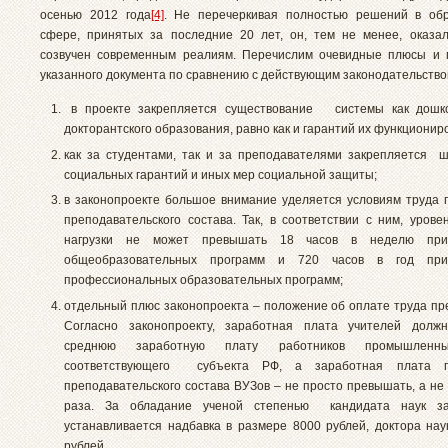
осенью 2012 года
[4]
. Не перечеркивая полностью решений в обр
сфере, принятых за последние 20 лет, он, тем не менее, оказа
созвучен современным реалиям. Перечислим очевидные плюсы и 
указанного документа по сравнению с действующим законодательство
в проекте закрепляется существование системы как дошко
докторантского образования, равно как и гарантий их функционир
как за студентами, так и за преподавателями закрепляется 
социальных гарантий и иных мер социальной защиты;
в законопроекте большое внимание уделяется условиям труда 
преподавательского состава. Так, в соответствии с ним, урове
нагрузки не может превышать 18 часов в неделю при
общеобразовательных программ и 720 часов в год при
профессиональных образовательных программ;
отдельный плюс законопроекта – положение об оплате труда пр
Согласно законопроекту, заработная плата учителей долж
среднюю заработную плату работников промышленн
соответствующего субъекта РФ, а заработная плата пр
преподавательского состава ВУЗов – не просто превышать, а не
раза. За обладание ученой степенью кандидата наук за
устанавливается надбавка в размере 8000 рублей, доктора нау
рублей.