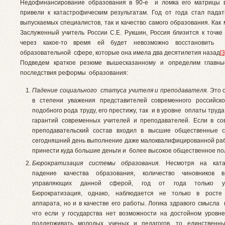
Недофинансирование образования в 90-е и ломка его матрицы в
привели к катастрофическим результатам. Год от года стал падат
выпускаемых специалистов, так и качество самого образования. Как
Заслуженный учитель России С.Е. Рукшин, Россия близится к точке 
через какое-то время ей будет невозможно восстановит
образовательной сфере, которые она имела два десятилетия назад
[3
Подведем краткое резюме вышесказанному и определим главны
последствия реформы образования:
Падение социального статуса учителя и преподавателя.
Это о
в степени уважения представителей современного российско
подобного рода труду, его престижу, так и в уровне оплаты труд
гарантий современных учителей и преподавателей. Если в со
преподавательский состав входил в высшие общественные с
сегодняшний день выполнение даже малоквалифицированной ра
принести куда большие деньги и более высокое общественное по
Бюрократизация системы образования
. Несмотря на ката
падение качества образования, количество чиновников в
управляющих данной сферой, год от года только уве
Бюрократизация, однако, наблюдается не только в росте 
аппарата, но и в качестве его работы. Логика здравого смысла 
что если у государства нет возможности на достойном уровн
поддерживать молодых ученых и педагогов, то единствен