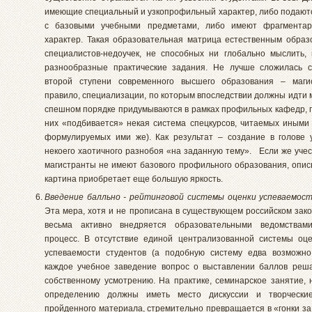
имеющие специальный и узкопрофильный характер, либо подают
с базовыми учебными предметами, либо имеют фрагментар
характер. Такая образовательная матрица естественным обра
специалистов-недоучек, не способных ни глобально мыслить,
разнообразные практические задания. Не лучше сложилась с
второй ступени современного высшего образования – магис
правило, специализации, по которым впоследствии должны идти 
спешном порядке придумываются в рамках профильных кафедр, п
них «подбивается» некая система спецкурсов, читаемых иными
формулируемых ими же). Как результат – создание в голове 
некоего хаотичного разнобоя «на заданную тему». Если же учес
магистранты не имеют базового профильного образования, опи
картина приобретает еще большую яркость.
Введение балльно - рейтинговой системы оценки успеваемос
Эта мера, хотя и не прописана в существующем российском зако
весьма активно внедряется образовательными ведомства
процесс. В отсутствие единой централизованной системы оц
успеваемости студентов (а подобную систему едва возможно
каждое учебное заведение вопрос о выставлении баллов реш
собственному усмотрению. На практике, семинарское занятие, 
определению должны иметь место дискуссии и творчески
пройденного материала, стремительно превращается в «гонки за