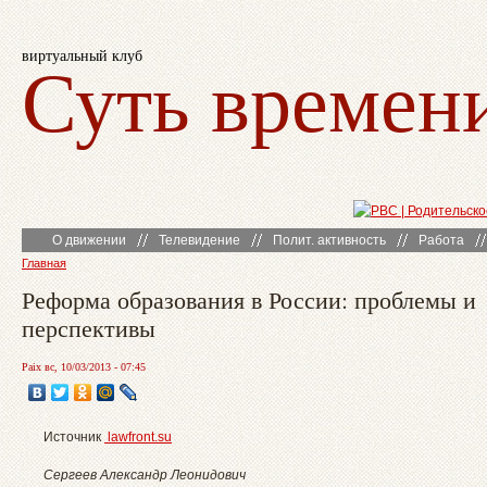
виртуальный клуб
Суть времен
О движении
Телевидение
Полит. активность
Работа
Главная
Реформа образования в России: проблемы и
перспективы
Paix вс, 10/03/2013 - 07:45
Источник
lawfront.su
Сергеев Александр Леонидович