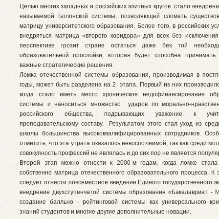
Целью многих западных и российских элитных кругов стало внедрени
называемой Болонской системы, позволяющей сломать существо
матрицу университетского образования. Более того, в российских у
внедряться матрица «второго коридора» для всех без исключения
перспективе грозит стране остаться даже без той необход
образовательной прослойки, которая будет способна принимать
важные стратегические решения.
Ломка отечественной системы образования, производимая в пост
годы, может быть разделена на 2 этапа. Первый из них производилс
когда стало иметь место хроническое недофинансирование обр
системы и наноситься множество ударов по морально-нравстве
российского общества, подрывающих уважение к учит
преподавательскому составу. Результатом этого стал уход из сре
школы большинства высококвалифицированных сотрудников. Особ
отметить, что эта утрата оказалось невосполнимой, так как среди м
совокупность профессий не являлась и до сих пор не является популя
Второй этап можно отнести к 2000-м годам, когда ломке стала
собственно матрица отечественного образовательного процесса. К 
следует отнести повсеместное введение Единого государственного э
внедрение двухступенчатой системы образования «Бакалавриат - М
создание балльно - рейтинговой системы как универсального кр
знаний студентов и многие другие дополнительные новации.