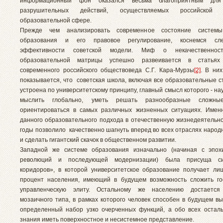
информационный фон оказался весьма благоприятным для
разрушительных действий, осуществляемых российско
образовательной сфере.
Прежде чем анализировать современное состояние системы
образования и его правовое регулирование, коснемся сле
эффективности советской модели. Миф о некачественност
образовательной матрицы успешно развеивается в статьях
современного российского обществоведа С.Г. Кара-Мурзы
[2]
. В них
показывается, что советская школа, включая все образовательные 
устроена по университетскому принципу, главный смысл которого - на
мыслить глобально, уметь решать разнообразные сложн
ориентироваться в самых различных жизненных ситуациях. Имен
данного образовательного подхода в отечественную жизнедеятельно
годы позволило качественно шагнуть вперед во всех отраслях народ
и сделать гигантский скачок в общественном развитии.
Западной же системе образования изначально (начиная с эпох
революций и последующей модернизации) была присуща си
коридоров», в которой университетское образование получает л
процент населения, имеющий в будущем возможность сложить го
управленческую элиту. Остальному же населению достается
мозаичного типа, в рамках которого человек способен в будущем в
определенный набор узко очерченных функций, а обо всех остал
знания иметь поверхностное и несистемное представление.