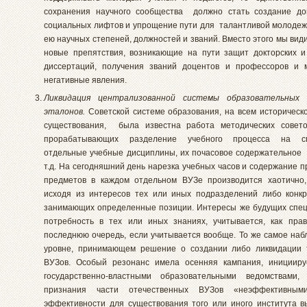
сохранения научного сообщества должно стать создание до
социальных лифтов и упрощение пути для талантливой молодеж
ею научных степеней, должностей и званий. Вместо этого мы вид
новые препятствия, возникающие на пути защит докторских и
диссертаций, получения званий доцентов и профессоров и м
негативные явления.
Ликвидация централизованной системы образовательных
эталонов.
Советской системе образования, на всем историческ
существования, была известна работа методических совето
прорабатывающих разделение учебного процесса на спе
отдельные учебные дисциплины, их почасовое содержательное
т.д. На сегодняшний день нарезка учебных часов и содержание 
предметов в каждом отдельном ВУЗе производится хаотично
исходя из интересов тех или иных подразделений либо конк
занимающих определенные позиции. Интересы же будущих спец
потребность в тех или иных знаниях, учитывается, как пра
последнюю очередь, если учитывается вообще. То же самое наб
уровне, принимающем решение о создании либо ликвидации 
ВУЗов. Особый резонанс имела осенняя кампания, инициир
государственно-властными образовательными ведомствами, 
признания части отечественных ВУЗов «неэффективными
эффективности для существования того или иного института 