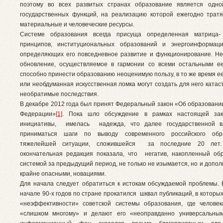
поэтому во всех развитых странах образование является одно
государственных функций, на реализацию которой ежегодно трат
материальные и человеческие ресурсы.
Системе образования всегда присуща определенная матрица- 
принципов, институциональных образований и энергоинформаци
определяющих его повседневное развитие и функционирование. Н
обновление, осуществляемое в гармонии со всеми остальными е
способно принести образованию неоценимую пользу, в то же время е
или необдуманная искусственная ломка могут создать для него ката
необратимые последствия.
В декабре 2012 года был принят Федеральный закон «Об образовании
Федерации»
[1]
. Пока шло обсуждение в рамках настоящей зак
инициативы, имелась надежда, что далее государственной в
приниматься шаги по выводу современного российского об
тяжелейшей ситуации, сложившейся за последние 20 лет.
окончательная редакция показала, что негатив, накопленный об
системой за предыдущий период, не только не изымается, но и допо
крайне опасными, новациями.
Для начала следует обратиться к истокам обсуждаемой проблемы. В
начале 90-х годов по стране прокатился шквал публикаций, в которы
«неэффективности» советской системы образования, где челове
«слишком многому» и делают его «неоправданно универсальным