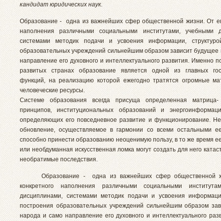
кандидат юридических наук.
Образование - одна из важнейших сфер общественной жизни. От ег
наполнения различными социальными институтами, учебными д
системами методик подачи и усвоения информации, структуро
образовательных учреждений сильнейшим образом зависит будущее 
направление его духовного и интеллектуального развития. Именно п
развитых странах образование является одной из главных гос
функций, на реализацию которой ежегодно тратятся огромные м
человеческие ресурсы.
Системе образования всегда присуща определенная матрица- 
принципов, институциональных образований и энергоинформаци
определяющих его повседневное развитие и функционирование. Н
обновление, осуществляемое в гармонии со всеми остальными е
способно принести образованию неоценимую пользу, в то же время е
или необдуманная искусственная ломка могут создать для него ката
необратимые последствия.
Образование - одна из важнейших сфер общественной жи
конкретного наполнения различными социальными института
дисциплинами, системами методик подачи и усвоения информаци
построения образовательных учреждений сильнейшим образом за
народа и само направление его духовного и интеллектуального раз