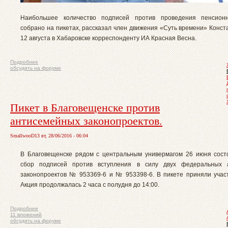
Наибольшее количество подписей против проведения пенсио
собрано на пикетах, рассказал член движения «Суть времени» Конст
12 августа в Хабаровске корреспонденту ИА Красная Весна.
Подробнее
обсудить на форуме
Пикет в Благовещенске против
антисемейных законопроектов.
SmallwooD13 вт, 28/06/2016 - 06:04
В Благовещенске рядом с центральным универмагом 26 июня сост
сбор подписей против вступления в силу двух федеральных 
законопроектов № 953369-6 и № 953398-6. В пикете приняли участ
Акция продолжалась 2 часа с полудня до 14:00.
Подробнее
11 вложений
обсудить на форуме