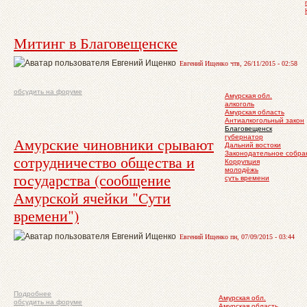
Митинг в Благовещенске
Евгений Ищенко чтв, 26/11/2015 - 02:58
обсудить на форуме
Амурская обл.
алкоголь
Амурская область
Антиалкогольный закон
Благовещенск
губернатор
Амурские чиновники срывают
Дальний востоки
Законодательное собра
сотрудничество общества и
Коррупция
молодёжь
государства (сообщение
суть времени
Амурской ячейки "Сути
времени")
Евгений Ищенко пн, 07/09/2015 - 03:44
Подробнее
Амурская обл.
обсудить на форуме
Амурская область