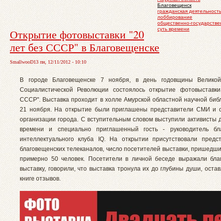
Благовещенск
гражданская деятельност
лоббирование
общественно-государстве
суть времени
Открытие фотовыставки "20
лет без СССР" в Благовещенске
SmallwooD13 пн, 12/11/2012 - 10:10
В городе Благовещенске 7 ноября, в день годовщины Великой
Социалистической Революции состоялось открытие фотовыставки
СССР". Выставка проходит в холле Амурской областной научной библ
21 ноября. На открытие были приглашены представители СМИ и 
организации города. С вступительным словом выступили активисты 
времени и специально приглашенный гость - руководитель бла
интеллектуального клуба IQ. На открытии присутствовали предс
благовещенских телеканалов, число посетителей выставки, пришедши
примерно 50 человек. Посетители в личной беседе выражали бла
выставку, говорили, что выставка тронула их до глубины души, оста
книге отзывов.