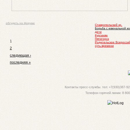
обсудить на форуме
Ставропольский кр.
Борьба с ювенальной ю
дети
Кургинян
Пятигорск
1
Родительское Всеросси
суть времени
2
следующая ›
последняя »
Контакты пресс-службы. тел: +7(930)387-92-
Телефон горячей линии: 8 800