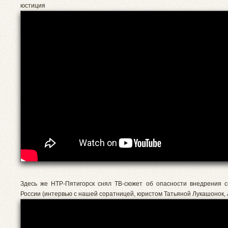
юстиция
Здесь же НТР-Пятигорск снял ТВ-сюжет об опасности внедрения с
России (интервью с нашей соратницей, юристом Татьяной Лукашонок,