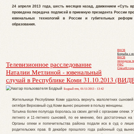
24 апреля 2013 года, шесть месяцев назад, движением «Суть в
проведена передача подписей в приемную президента России пр
ювенальных технологий в России и губительных реформ 
образования.
ВКСВ
Борьба с 
ВКСВ
передача п
Телевизионное расследование
РВС
СпецИстор
Наталии Метлиной - ювенальный
случай в Республике Коми 31.10.2013 (ВИД
Бодрый птн, 01/11/2013 - 13:42
Жительнице Республики Коми удалось вернуть малолетних сыновей 
октября Верховный суд Коми вынес решение в пользу женщины.
Татьяна более полугода боролась за своих детей с органами опеки. У
летнего и 11-летнего сыновей, по ее мнению, без достаточных на 
Органы опеки и попечительства района подали иск в суд о лиш
родительских прав. В декабре прошлого года районный суд вын