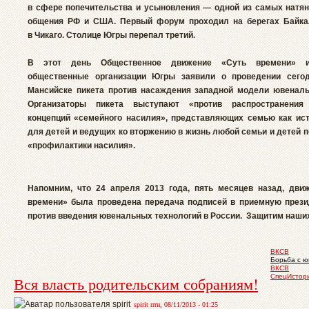
в сфере попечительства и усыновления — одной из самых натян
общения РФ и США. Первый форум проходил на берегах Байка
в Чикаго. Столице Югры перепал третий.
В этот день Общественное движение «Суть времени» 
общественные организации Югры заявили о проведении сего
Мансийске пикета против насаждения западной модели ювеналь
Организаторы пикета выступают «против распространения
концепций «семейного насилия», представляющих семью как ист
для детей и ведущих ко вторжению в жизнь любой семьи и детей 
«профилактики насилия».
Напомним, что 24 апреля 2013 года, пять месяцев назад, дви
времени» была проведена передача подписей в приемную прези
против введения ювенальных технологий в России. Защитим наших
ВКСВ
Борьба с 
ВКСВ
СпецИстор
Вся власть родительским собраниям!
spirit птн, 08/11/2013 - 01:25