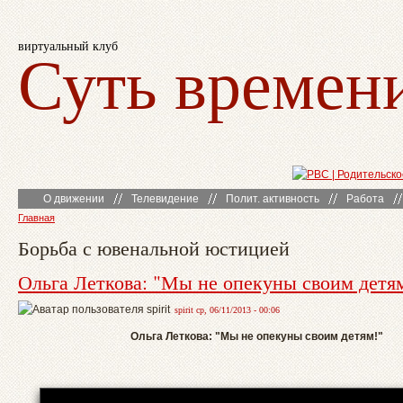
виртуальный клуб
Суть времен
О движении
Телевидение
Полит. активность
Работа
Главная
Борьба с ювенальной юстицией
Ольга Леткова: "Мы не опекуны своим детя
spirit ср, 06/11/2013 - 00:06
Ольга Леткова: "Мы не опекуны своим детям!"