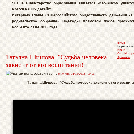
"Наше министерство образования является источником уничт
мозгов наших детей!"
Интервью главы Общероссийского общественного движения «В
родительское собрание» Надежды Храмовой после пресс-ко
Росбалте 23.04.2013 года.
ВКСВ
Борьба с 
ВКСВ
СпецИстор
Татьяна Шишова: "Судьба человека
Храмова
зависит от его воспитания!"
spirit чтв, 31/10/2013 - 00:55
Татьяна Шишова: "Судьба человека зависит от его воспита