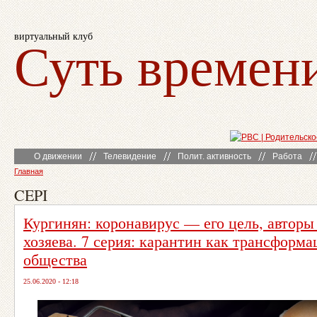
виртуальный клуб
Суть времен
О движении
Телевидение
Полит. активность
Работа
Главная
CEPI
Кургинян: коронавирус — его цель, авторы
хозяева. 7 серия: карантин как трансформа
общества
25.06.2020 - 12:18