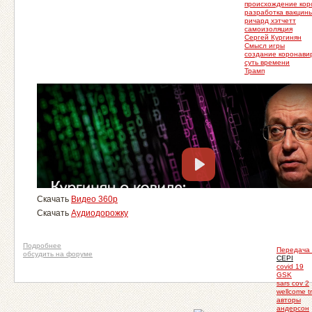
происхождение кор
разработка вакцины
ричард хэтчетт
самоизоляция
Сергей Кургинян
Смысл игры
создание коронави
суть времени
Трамп
Скачать
Видео 360p
Скачать
Аудиодорожку
Подробнее
Передача
обсудить на форуме
CEPI
covid 19
GSK
sars cov 2
wellcome t
авторы
андерсон