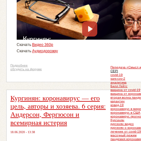
Скачать
Видео 360p
Скачать
Аудиодорожку
Подробнее
Передача «Смысл 
обсудить на форуме
CEPI
covid-19
sars-cov-2
аналитика
Билл Гейтс
вакцина от covid-19
вакцина от коронав
Кургинян: коронавирус — его
вторая волна панд
карантин
цель, авторы и хозяева. 6 серия:
ковид-19
коронавирус в мире
Андерсон, Фергюсон и
коронавирус в США
коронавирус прогно
всемирная истерия
Кургинян
кургинян видео
кургинян о коронав
лечение от covid-19
18.06.2020 - 13:38
масочный режим
пандемия коронави