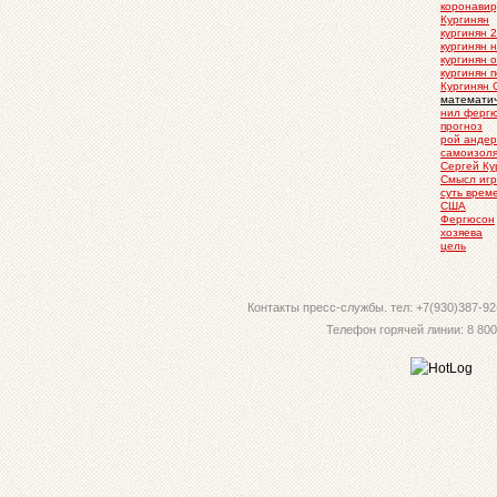
коронавир
Кургинян
кургинян 
кургинян 
кургинян 
кургинян 
Кургинян 
математич
нил ферг
прогноз
рой андер
самоизол
Сергей Ку
Смысл иг
суть врем
США
Фергюсон
хозяева
цель
Контакты пресс-службы. тел: +7(930)387-92-
Телефон горячей линии: 8 800