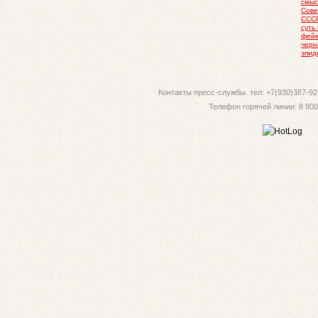
смыс
Сове
ССС
суть
фейк
черн
эпид
Контакты пресс-службы. тел: +7(930)387-92-
Телефон горячей линии: 8 800