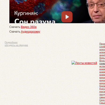
Скачать
Видео 360p
Скачать
Аудиодорожку
Подробнее
Пере
обсудить на форуме
covi
азиа
алек
анал
борь
Влас
гонк
испа
комм
комм
комм
коро
коро
коро
Крем
Кург
кург
панд
свин
Серг
Смыс