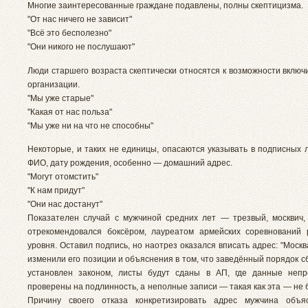
Многие заинтересованные граждане подавлены, полны скептицизма.
"От нас ничего не зависит"
"Всё это бесполезно"
"Они никого не послушают"
Люди старшего возраста скептически относятся к возможности включ
организации.
"Мы уже старые"
"Какая от нас польза"
"Мы уже ни на что не способны"
Некоторые, и таких не единицы, опасаются указывать в подписных 
ФИО, дату рождения, особенно — домашний адрес.
"Могут отомстить"
"К нам придут"
"Они нас достанут"
Показателен случай с мужчиной средних лет — трезвый, москвич,
отрекомендовался боксёром, лауреатом армейских соревнований 
уровня. Оставил подпись, но наотрез оказался вписать адрес: "Москв
изменили его позиции и объяснения в том, что заведённый порядок 
установлен законом, листы будут сданы в АП, где данные непр
проверены на подлинность, а неполные записи — такая как эта — не 
Причину своего отказа конкретизировать адрес мужчина объя