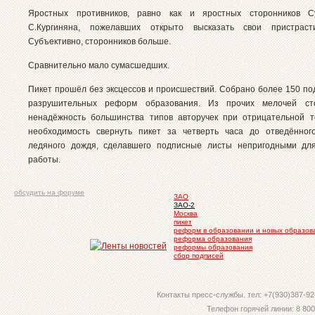
Яростных противников, равно как и яростных сторонников С
С.Кургиняна, пожелавших открыто высказать свои пристраст
Субъективно, сторонников больше.
Сравнительно мало сумасшедших.
Пикет прошёл без эксцессов и происшествий. Собрано более 150 по
разрушительных реформ образования. Из прочих мелочей ст
ненадёжность большинства типов авторучек при отрицательной 
необходимость свернуть пикет за четверть часа до отведённог
ледяного дождя, сделавшего подписные листы непригодными дл
работы.
обсудить на форуме
ЗАО
ЗАО-2
Москва
пикет
реформ в образовании и новых образов
реформа образования
реформы образования
сбор подписей
Контакты пресс-службы. тел: +7(930)387-92-
Телефон горячей линии: 8 800