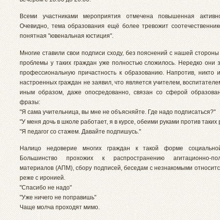
Всеми участниками мероприятия отмечена повышенная активно
Очевидно, тема образования ещё более тревожит соотечественник
понятная "ювенальная юстиция".
Многие ставили свои подписи сходу, без пояснений с нашей сторон
проблемы у таких граждан уже полностью сложилось. Нередко они 
профессиональную причастность к образованию. Напротив, никто и
настроенных граждан не заявил, что является учителем, воспитателе
иным образом, даже опосредованно, связан со сферой образова
фразы:
"Я сама учительница, вы мне не объясняйте. Где надо подписаться?"
"У меня дочь в школе работает, я в курсе, обеими руками против таких
"Я педагог со стажем. Давайте подпишусь."
Налицо недоверие многих граждан к такой форме социальной
Большинство прохожих к распространению агитационно-пол
материалов (АПМ), сбору подписей, беседам с незнакомыми относитс
реже с иронией.
"Спасибо не надо"
"Уже ничего не поправишь"
Чаще молча проходят мимо.