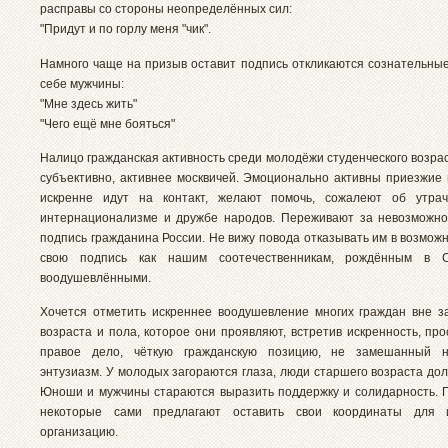
расправы со стороны неопределённых сил:
"Придут и по горлу меня "чик".
Намного чаще на призыв оставит подпись откликаются сознательные
себе мужчины:
"Мне здесь жить"
"Чего ещё мне бояться"
Налицо гражданская активность среди молодёжи студенческого возра
субъективно, активнее москвичей. Эмоционально активны приезжие 
искренне идут на контакт, желают помочь, сожалеют об утра
интернационализме и дружбе народов. Переживают за невозможно
подпись гражданина России. Не вижу повода отказывать им в возмож
свою подпись как нашим соотечественникам, рождённым в 
воодушевлёнными.
Хочется отметить искреннее воодушевление многих граждан вне з
возраста и пола, которое они проявляют, встретив искренность, пр
правое дело, чёткую гражданскую позицию, не замешанный 
энтузиазм. У молодых загораются глаза, люди старшего возраста дол
Юноши и мужчины стараются выразить поддержку и солидарность. 
некоторые сами предлагают оставить свои координаты для 
организацию.