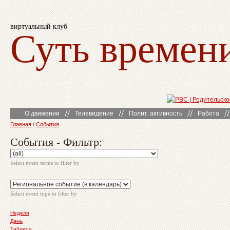
виртуальный клуб
Суть времен
О движении
Телевидение
Полит. активность
Работа
Главная
/
События
События - Фильтр:
Select event terms to filter by
Select event type to filter by
Неделя
День
Таблица