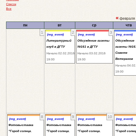
Список
Все
«
февраля
пн
вт
ср
чтв
1
2
3
(reg_event)
(reg_event)
(reg_event)
Литературный
Обсуждение газеты
Обсуждение
клуб в ДГТУ
№161 в ДГТУ
газеты №16
Совете
Начало:02.02.2016
Начало:03.02.2016
Ветеранов
19:00
19:00
Начало:04.02
19:00
8
9
10
(reg_event)
(reg_event)
(reg_event)
(reg_event)
Фотовыставка
Фотовыставка
Фотовыставка
Фотовыста
"Город солнца.
"Город солнца.
"Город солнца.
"Город солнц