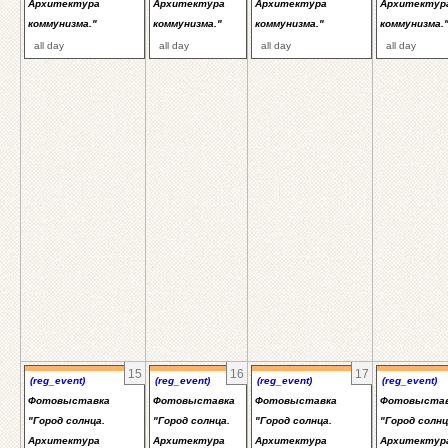
Архитектура
Архитектура
Архитектура
Архитектур
коммунизма."
коммунизма."
коммунизма."
коммунизма.
all day
all day
all day
all day
15
16
17
(reg_event)
(reg_event)
(reg_event)
(reg_event)
Фотовыставка
Фотовыставка
Фотовыставка
Фотовыста
"Город солнца.
"Город солнца.
"Город солнца.
"Город солнц
Архитектура
Архитектура
Архитектура
Архитектур