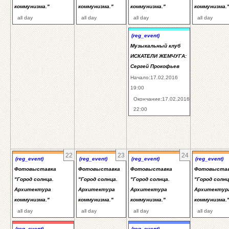
коммунизма."
коммунизма."
коммунизма."
коммунизма.
all day
all day
all day
all day
(reg_event)
Музыкальный клуб
ИСКАТЕЛИ ЖЕМЧУГА:
Сергей Прокофьев
Начало:17.02.2016
19:00
Окончание:17.02.2016
22:00
22
23
24
(reg_event)
(reg_event)
(reg_event)
(reg_event)
Фотовыставка
Фотовыставка
Фотовыставка
Фотовыста
"Город солнца.
"Город солнца.
"Город солнца.
"Город солнц
Архитектура
Архитектура
Архитектура
Архитектур
коммунизма."
коммунизма."
коммунизма."
коммунизма.
all day
all day
all day
all day
(reg_event)
(reg_event)