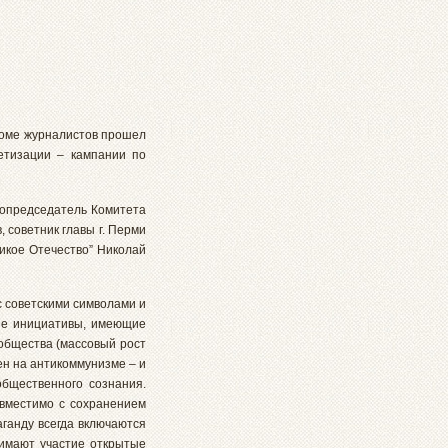
Доме журналистов прошел
ветизации – кампании по
 сопредседатель Комитета
 советник главы г. Перми
икое Отечество” Николай
с советскими символами и
ные инициативы, имеющие
общества (массовый рост
ен на антикоммунизме – и
бщественного сознания.
овместимо с сохранением
аганду всегда включаются
нимают участие открытые