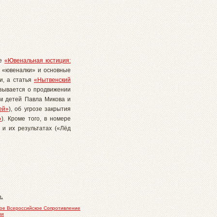
ье
«Ювенальная юстиция:
 «ювеналки» и основные
и, а статья
«Нытвенский
азывается о продвижении
ам детей Павла Микова и
ей»
), об угрозе закрытия
»
). Кроме того, в номере
и их результатах («Лёд
р.
ое Всероссийское Сопротивление
ни