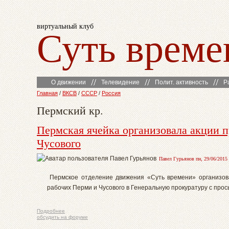
виртуальный клуб
Суть време
О движении
Телевидение
Полит. активность
Р
Главная
/
ВКСВ
/
СССР
/
Россия
Пермский кр.
Пермская ячейка организовала акции 
Чусового
Павел Гурьянов пн, 29/06/2015 
Пермское отделение движения «Суть времени» организов
рабочих Перми и Чусового в Генеральную прокуратуру с про
Подробнее
обсудить на форуме