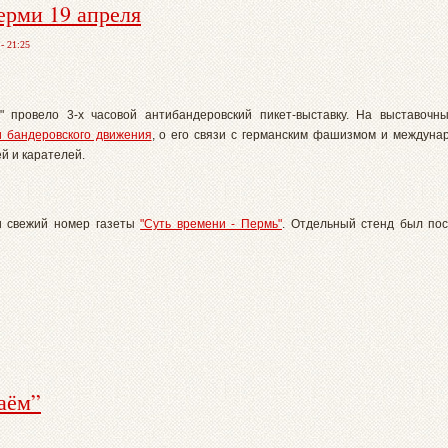
ерми 19 апреля
- 21:25
 провело 3-х часовой антибандеровский пикет-выставку. На выставочн
и бандеровского движения
, о его связи с германским фашизмом и междун
й и карателей.
и свежий номер газеты
"Суть времени - Пермь"
. Отдельный стенд был п
аём”