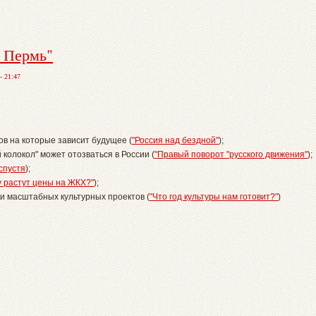
- Пермь"
- 21:47
ов на которые зависит будущее (
"Россия над бездной"
);
 колокол" может отозваться в России (
"Правый поворот "русского движения"
);
 спустя
);
 растут цены на ЖКХ?"
);
и масштабных культурных проектов (
"Что год культуры нам готовит?"
)