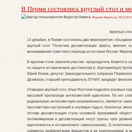
В Перми состоялись круглый стол и м
Федотов Никита пн, 16/12/2013 
Круглый сто
14 декабря, в Перми состоялись два мероприятия, объедин
круглый стол “Политика десоветизации: факты, мнения, о
вычеркиванию советского периода из истории России. Меро
В круглом столе приняли участие: председатель Комитета з
по защите исторического достоинства (г. Екатеринбург) Артё
Юрий Исаев, депутат Законодательного собрания Пермского
Дозморов, старший преподаватель ПГНИУ, кандидат филологи
Открывая круглый стол, Илья Роготнев подробно раскрыл со
массовой пропаганде антисоветской идеологии. По его сл
радикальную антисоветскую направленность, являются зако
просоветских настроений в «нулевые годы»). Консенсус эконо
потому десоветизация стала основной программой общест
Антикоммунизм и десоветизация несут угрозы трех уровней
идентичности и исторического самосознания), 2) политичес
элементы реабилитации фашистов и их приспешников; в ак