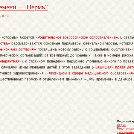
ремени — Пермь”
- 06:31
 с которыми борется
«Родительское всероссийское сопротивление»
. В стат
ства»
рассматриваются основные параметры ювенальной угрозы, история
ынок без согласия»
посвящена новому закону о социальном обслуживани
мерческих организаций: от всемирных до краевых. Также в номере расск
олерантная»
), о странном поведении пермского уполномоченного по прав
 случаями изнасилования детей в этом заведении (
«Защищая» права дет
тников здравоохранения (
«Ликвидком в сфере медицинского образования
уществлённых пермским отделением движения «Суть времени» в декабре, 
Пермский к
Пермь
Родительск
суть време