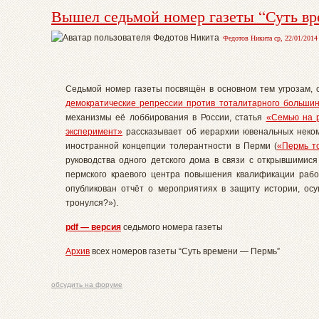
Вышел седьмой номер газеты “Суть в
Федотов Никита ср, 22/01/2014 
Седьмой номер газеты посвящён в основном тем угрозам,
демократические репрессии против тоталитарного большин
механизмы её лоббирования в России, статья
«Семью на р
эксперимент»
рассказывает об иерархии ювенальных неком
иностранной концепции толерантности в Перми (
«Пермь т
руководства одного детского дома в связи с открывшимися
пермского краевого центра повышения квалификации рабо
опубликован отчёт о мероприятиях в защиту истории, ос
тронулся?»).
pdf — версия
седьмого номера газеты
Архив
всех номеров газеты “Суть времени — Пермь”
обсудить на форуме