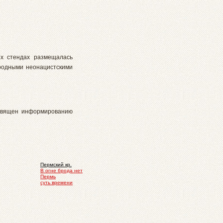
ых стендах размещалась
ародными неонацистскими
освящен информированию
Пермский кр.
В огне брода нет
Пермь
суть времени