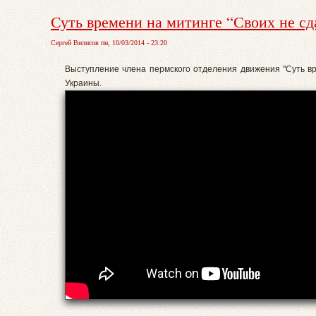
Суть времени на митинге “Своих не сд
Сергей Вилисов пн, 10/03/2014 - 23:20
Выступление члена пермского отделения движения "Суть в
Украины.