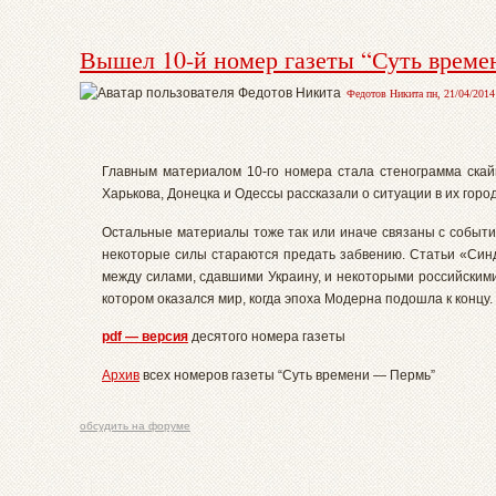
Вышел 10-й номер газеты “Суть врем
Федотов Никита пн, 21/04/2014 
Главным материалом 10-го номера стала стенограмма ска
Харькова, Донецка и Одессы рассказали о ситуации в их горо
Остальные материалы тоже так или иначе связаны с событи
некоторые силы стараются предать забвению. Статьи «Синд
между силами, сдавшими Украину, и некоторыми российскими
котором оказался мир, когда эпоха Модерна подошла к концу.
pdf — версия
десятого номера газеты
Архив
всех номеров газеты “Суть времени — Пермь”
обсудить на форуме