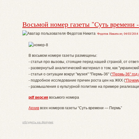
Восьмой номер газеты "Суть времени 
Федотов Никита вт, 04/03/2014 
В восьмом номере газеты размещены:
- статья про вызовы, стоящие перед нашей страной, от ответ
- развернутый аналитический материал о том, как "украинский
- статья о ситуации вокруг "музея" "Пермь-36" (
"Пермь-36" год
- подробное исследование причин роста цен на ЖКХ (
"Почему
- размышления о культурной политике на примере реализаци
pdf версия
восьмого номера
Архив
всех номеров газеты “Суть времени — Пермь”
обсудить на форуме