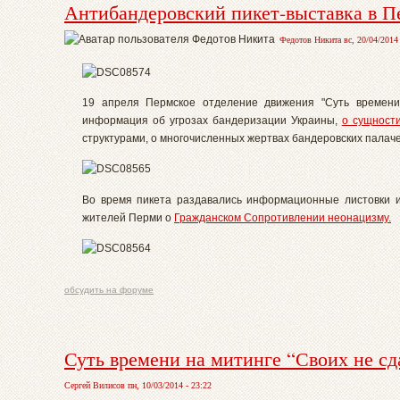
Антибандеровский пикет-выставка в П
Федотов Никита вс, 20/04/2014 
19 апреля Пермское отделение движения "Суть времени"
информация об угрозах бандеризации Украины,
о сущност
структурами, о многочисленных жертвах бандеровских палаче
Во время пикета раздавались информационные листовки 
жителей Перми о
Гражданском Сопротивлении неонацизму.
обсудить на форуме
Суть времени на митинге “Своих не сд
Сергей Вилисов пн, 10/03/2014 - 23:22