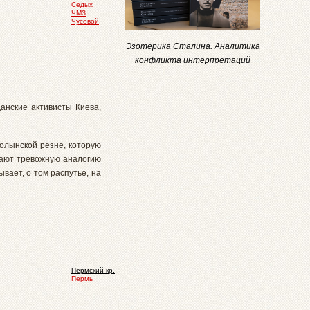
Седых
ЧМЗ
Чусовой
Эзотерика Сталина. Аналитика
конфликта интерпретаций
анские активисты Киева,
олынской резне, которую
вают тревожную аналогию
вает, о том распутье, на
Пермский кр.
Пермь