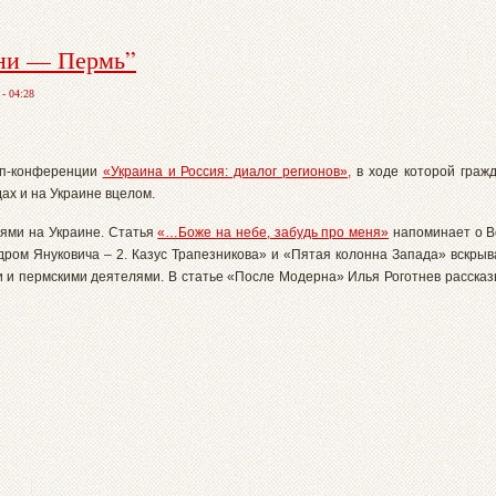
ени — Пермь”
- 04:28
йп-конференции
«Украина и Россия: диалог регионов»,
в ходе которой гражд
дах и на Украине вцелом.
ями на Украине. Статья
«…Боже на небе, забудь про меня»
напоминает о В
ром Януковича – 2. Казус Трапезникова» и «Пятая колонна Запада» вскры
 и пермскими деятелями. В статье «После Модерна» Илья Роготнев рассказы