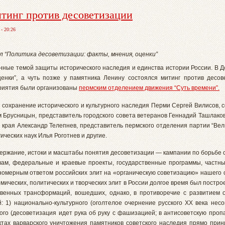
итинг против десоветизации
- 20:26
л “Политика десоветизации: факты, мнения, оценки”
енные темой защиты исторического наследия и единства истории России. В 
ценки”, а чуть позже у памятника Ленину состоялся митинг против десо
приятия были организованы
пермским отделением движения “Суть времени”.
а сохранение исторического и культурного наследия Перми Сергей Вилисов,
м Брусницын, представитель городского совета ветеранов Геннадий Ташлаков,
 края Александр Телепнев, представитель пермского отделения партии “Вел
ческих наук Илья Роготнев и другие.
держание, истоки и масштабы понятия десоветизации — кампании по борьбе 
овам, федеральные и краевые проекты, государственные программы, част
номерным ответом российских элит на «органическую советизацию» нашего 
мических, политических и творческих элит в России долгое время был постро
венных трансформаций, вошедших, однако, в противоречие с развитием о
: 1) национально-культурного (оголтелое очернение русского XX века нес
кого (десоветизация идет рука об руку с фашизацией; в антисоветскую проп
тах варварского уничтожения памятников советского наследия прямо при