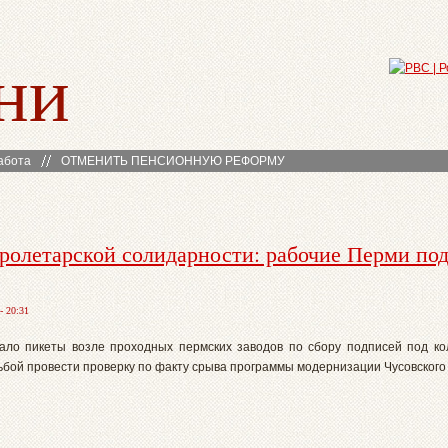
ни
абота
ОТМЕНИТЬ ПЕНСИОННУЮ РЕФОРМУ
пролетарской солидарности: рабочие Перми по
- 20:31
ало пикеты возле проходных пермских заводов по сбору подписей под к
сьбой провести проверку по факту срыва программы модернизации Чусовского