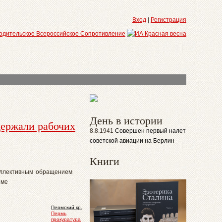
Вход
|
Регистрация
День в истории
держали рабочих
8.8.1941
Совершен первый налет
советской авиации на Берлин
Книги
оллективным обращением
 ме
Пермский кр.
Пермь
прокуратура