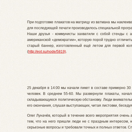
При подготовке плакатов на матрицу из ватмана мы наклеи
для последующей печати производилось специальной програм
Наши друзья - коммунисты захватили с собой стенды с 
американской «демократии», которую порой трудно отличить
старый баннер, изготовленный ещё летом для первой ко
(
http://eot.su/node/5819)
.
25 декабря в 14:00 мы начали пикет в составе примерно 3
человек. В среднем 55-60. Мы развернули плакаты, нача
складывающуюся политическую обстановку. Люди внимательн
его окончания, слушая выступающих, читая листовки, беседуя
Олег Луначёв, который в течение всего мероприятия очень
тем, что на него пришли люди не с праздным интересом, не
серьезные вопросы и требовали точных и полных ответов. С