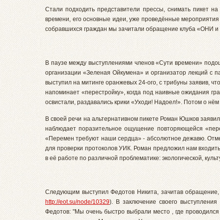
Стали подходить представители прессы, снимать пикет на
времени, его основные идеи, уже проведённые мероприятия и
собравшихся граждан мы зачитали обращение клуба «ОНИ и 
В паузе между выступлениями членов «Сути времени» подоше
организации «Зеленая Ойкумена» и организатор лекций с п
выступил на митинге оранжевых 24-ого, с трибуны заявив, что
напоминает «перестройку», когда под наивные ожидания гра
освистали, раздавались крики «Уходи! Надоел!». Потом о нё
В своей речи на альтернативном пикете Роман Юшков заявил
наблюдает поразительное ощущение повторяющейся «перест
«Перемен требуют наши сердца» - абсолютное дежавю. Отме
для проверки протоколов УИК. Роман предложил нам входить
в её работе по различной проблематике: экологической, культ
Следующим выступил Федотов Никита, зачитав обращение, 
http://eot.su/node/10329
). В заключение своего выступления
Федотов: "Мы очень быстро выбрали место , где проводилс