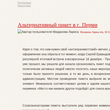
Подробнее
Календарь
Альтернативный пикет в г. Перми
Магданова Лариса птн, 30/12
Идея о том, что нам нужен свой «антиоранжистский» митинг,
оформление она обрела в тот момент, когда Сергей Ервандо
регулярной итоговой встрече в воскресенье 18 декабря. - П
уже прошел, мы решили для начала организовать пикет под
политически активных людей смогло посетить наше мероприя
только было принято решение, в то же день, в воскресен
администрацию. Местом проведения пикета выбрали во м
элемент Мемориала соответствовал целям и идеям нашег
пермяков. «Место как никакое другое подойдёт для союза кра
Соорганизаторами пикета выступили ряд пермских коммуни