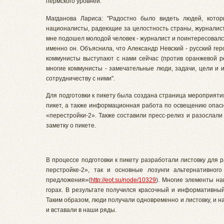
пермского уровней.
Магданова Лариса: "Радостно было видеть людей, котор
националисты, радеющие за целостность страны, журналист
мне подошел молодой человек - журналист и поинтересовался,
именно он. Объяснила, что Александр Невский - русский ге
коммунисты выступают с нами сейчас (против оранжевой ре
многие коммунисты - замечательные люди, задачи, цели и 
сотрудничеству с ними".
Для подготовки к пикету была создана страница мероприяти
пикет, а также информационная работа по освещению опа
«перестройки-2». Также составили пресс-релиз и разослали
заметку о пикете.
В процессе подготовки к пикету разработали листовку для 
перстройке-2», так и основные лозунги альтернативног
предложения»(
http://eot.su/node/10329
). Многие элементы на
горах. В результате получился красочный и информативный
Таким образом, люди получали одновременно и листовку, и 
и вставали в наши ряды.