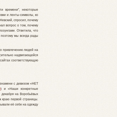
ти времени", некоторые
вки и ленты-символы, ко
Невский, спросил, почему
чал вопрос о том, почему
озунгами. Ответила, что
 поэтому мы всегда рады
 по привлечению людей на
осительно надвигающейся
х сайтах соответствующую
о знамени с девизом «НЕТ
9
) и «Наши конкретные
о декабря на Воробьёвых
к краю первой страницы.
лывали её себе на одежду