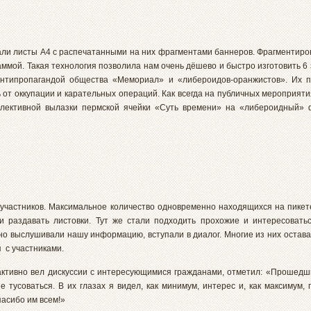
вали листы А4 с распечатанными на них фрагментами баннеров. Фрагментиро
мой. Такая технология позволила нам очень дёшево и быстро изготовить 6
антипропагандой общества «Мемориал» и «либероидов-оранжистов». Их п
 от оккупации и карательных операций. Как всегда на публичных мероприят
ллективной вылазки пермской ячейки «Суть времени» на «либероидный»
0 участников. Максимальное количество одновременно находящихся на пикет
ли раздавать листовки. Тут же стали подходить прохожие и интересоват
о выслушивали нашу информацию, вступали в диалог. Многие из них оставал
 с участниками.
 активно вел дискуссии с интересующимися гражданами, отметил: «Прошедш
 тусоваться. В их глазах я видел, как минимум, интерес и, как максимум,
пасибо им всем!»