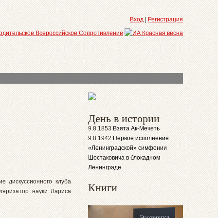
Вход
|
Регистрация
День в истории
9.8.1853
Взята Ак-Мечеть
9.8.1942
Первое исполнение
«Ленинградской» симфонии
Шостаковича в блокадном
Ленинграде
ие дискуссионного клуба
Книги
ляризатор науки Лариса