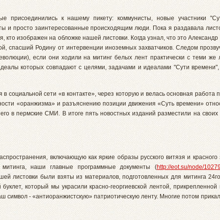
ые присоединились к нашему пикету: коммунисты, новые участники "Су
ы и просто заинтересованные происходящим люди. Пока я раздавала листо
 кто изображен на обложке нашей листовки. Когда узнал, что это Александр 
рой, спасший Родину от интервенции иноземных захватчиков. Следом прозву
волюции), если они ходили на митинг белых лент практически с теми же л
идеалы которых совпадают с целями, задачами и идеалами "Сути времени",
я в социальной сети «в контакте», через которую и велась основная работа
сности «оранжизма» и разъяснению позиции движения «Суть времени» отн
 его в пермские СМИ. В итоге пять новостных изданий разместили на свои
распространения, включающую как яркие образы русского витязя и красног
о митинга, наши главные программные документы (
http://eot.su/node/1027
шей листовки были взяты из материалов, подготовленных для митинга 24г
 буклет, который мы украсили красно-георгиевской лентой, прикрепленной 
наш символ - «антиоранжистскую» патриотическую ленту. Многие потом прика