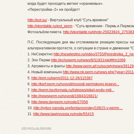
когда будет проходить митинг «оранжевых».
«Перестройка–2» не пройдет!
http://eot.su/
- Виртуальный клуб "Суть времени"
http://vkontakte.ru/eot_perm
- "Суть времении - Пермь и Пермск
Фотоальбом пикета:
http://vkontakte.ru/photo-25023924_27538
П.С. Последующие дни мы отслеживали реакцию прессы на 
альтернативном протесте, о ситуации в стране и движении "
1. НеСекретно
http://nesekretno.ru/video/3755/Perestroika_2_ne
2. Эхо Перми
http://echoperm.ru/news/9/31931/ok/#frm1066
3. Аргументы и факты
http://www.perm.aif.ru/society/news/39129
4. Новый компаньон
http://www.nk.perm.ru/news.php?year=2011
5.
http://prm.ru/perm/2011-12-26/115387
6.
http://kprf.perm.ru/novosti/novosti-permskogo-kraevo...
7.
http://perm.bezformata.ru/listnews/piket-protiv-miti...
8.
http://newsperm.ru/novosti/16843/16821/
9.
http://www.dayperm.ru/node/27058
10.
http://vybor-naroda.org/lentanovostey/10815-v-permi-...
11.
http://www.lawinrussia.ru/node/55415
обсудить на форуме