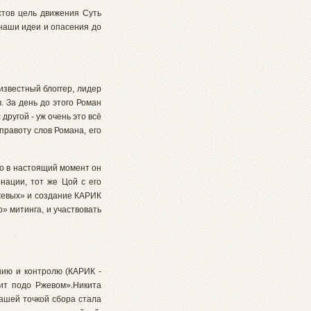
стов цель движения Суть
 наши идеи и опасения до
известный блоггер, лидер
 За день до этого Роман
другой - уж очень это всё
правоту слов Романа, его
то в настоящий момент он
нации, тот же Цой с его
жевых» и создание КАРИК
» митинга, и участвовать
нию и контролю (КАРИК -
бит подо Ржевом».Никита
ашей точкой сбора стала