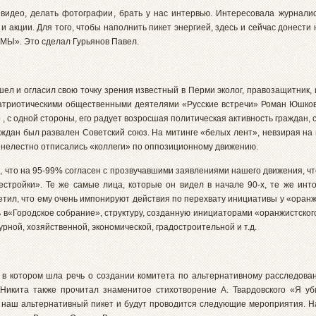
 видео, делать фотографии, брать у нас интервью. Интересовала журнали
 акции. Для того, чтобы наполнить пикет энергией, здесь и сейчас донести
МЫ». Это сделал Гурьянов Павел.
л и огласил свою точку зрения известный в Перми эколог, правозащитник, 
атриотическими общественными деятелями «Русские встречи» Роман Юшков.
 , с одной стороны, его радует возросшая политическая активность граждан, с 
ждан был развален Советский союз. На митинге «белых лент», невзирая на 
м нелестно отписались «коллеги» по оппозиционному движению.
, что на 95-99% согласен с прозвучавшими заявлениями нашего движения, ч
ройки». Те же самые лица, которые он видел в начале 90-х, те же инто
тил, что ему очень импонируют действия по перехвату инициативы у «оран
 в«Городское собрание», структуру, созданную инициаторами «оранжистского
урной, хозяйственной, экономической, градостроительной и т.д.
в котором шла речь о создании комитета по альтернативному расследова
 Никита также прочитал знаменитое стихотворение А. Твардовского «Я у
я наш альтернативный пикет и будут проводится следующие мероприятия. Н