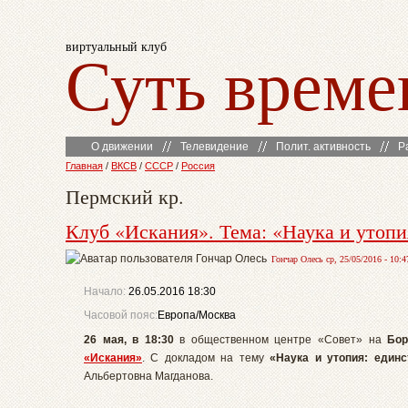
виртуальный клуб
Суть време
О движении
Телевидение
Полит. активность
Р
Главная
/
ВКСВ
/
СССР
/
Россия
Пермский кр.
Клуб «Искания». Тема: «Наука и утоп
Гончар Олесь ср, 25/05/2016 - 10:4
Начало:
26.05.2016 18:30
Часовой пояс:
Европа/Москва
26 мая, в 18:30
в общественном центре «Совет» на
Бор
«Искания»
. С докладом на тему
«Наука и утопия: един
Альбертовна Магданова.