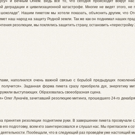
су» и Вечным Огнем. Ведь все то, что сегодня происходит вокруг нас
й деградации и цивилизационной катастрофе. Многие не видят этого, не 
 шоколаде". Нашим пикетом мы хотели показать, объяснить другим, что Оте
имет наш народ на защиту Родной земли. Так же как он поднимал наших прад
тения резолюции, мы поклялись защитить страну, остановить «перестройку 
лами, наполнился очень важной связью с борьбой предыдущих поколений
 получится». Заданная форма пикета сразу приобрела дух, энергетику ми
кружили выступающих. Образовалась своеобразная сцена.
» Олег Луначёв, зачитавший резолюцию митинга, прошедшего 24-го декабря
за принятия резолюции поднятием руки. В завершении пикета прозвучали с
в его подготовку, всем кто заинтересовался и слушал нас. Мы пригласили к с
еятельности. Пообещали, что в следующий раз проведём уже настоящий мити