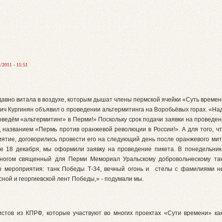
/2011 - 15:51
 давно витала в воздухе, которым дышат члены пермской ячейки «Суть времен
вич Кургинян объявил о проведении альтермитинга на Воробьёвых горах. «На
роведём «альтермитинг» в Перми!» Поскольку срок подачи заявки на проведен
 названием «Пермь против оранжевой революции в России!». А для того, ч
тие, договорились провести его на следующий день после оранжевого мити
ие 18 декабря, мы оформили заявку на проведение пикета. В понедельни
ногом священный для Перми Мемориал Уральскому добровольческому тан
о мероприятия: танк Победы Т-34, вечный огонь и стелы с фамилиями н
сной и георгиевской лент Победы,» - подумали мы.
стов из КПРФ, которые участвуют во многих проектах «Сути времени» как