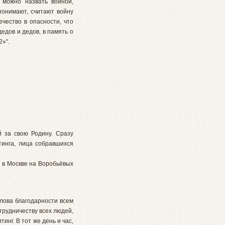
 можно назвать войной,
понимают, считают войну
чество в опасности, что
едов и дедов, в память о
2»".
 за свою Родину. Сразу
тинга, лица собравшихся
 в Москве на Воробьёвых
лова благодарности всем
отрудничеству всех людей,
нг. В тот же день и час,