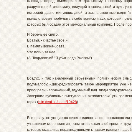
площадь перед «Мемориалом Уральскому танковому корпу
разрушающей экономику, ведущей к социальной и культурно
историей давно минувших дней, а жизнь свою всю видят "в
пришло время пробудить в себе воинский дух, который подн
которых был создан этот мемориальный комплекс. После проч
И беречь ее свято,
Братья, - счастье свое, -
В память воина-брата,
Что погиб за нее.
(А. Твардовский "Я убит подо Ржевом")
Воздух, и так накалённый серьёзными политическим смыс
подумалось: «Дискредитировать такое мероприятие уже не
приобрели напряжённый, вдумчивый вид. Люди полукругом о
Завершил публичные выступления активистов «Сути времени
горах (
http://eot.su/node/10428
).
Все присутствующие на пикете единогласно проголосовали 
участникам мероприятия, всем, кто вложил своё время и труд 
которые оказались неравнодушными к нашим идеям и нашей д