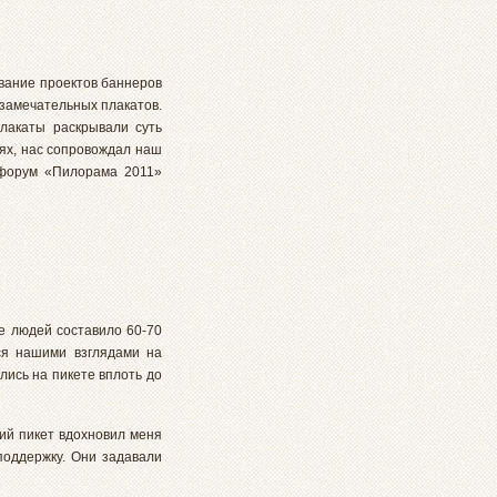
вание проектов баннеров
 замечательных плакатов.
лакаты раскрывали суть
иях, нас сопровождал наш
 форум «Пилорама 2011»
е людей составило 60-70
ься нашими взглядами на
ись на пикете вплоть до
ий пикет вдохновил меня
 поддержку. Они задавали