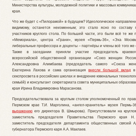
Министерства культуры, молодежной политики и массовых коммуника
края.
Что же будет с «Пилорамой» в будущем? Идеологическое направлени
видимому, останется неизменным; это стало ясно по составу 
участников круглого стола. По большей части, это были всё те же 
«Мемориала», центра «Грани», музея «Пермь-36», «Эха Москвы
либеральные профессора и доценты – партнёры и члены всё того же
Также в заседании приняли участие председатель краевог
всероссийской общественной организации «Союз женщин Росси
Александровна Алимбаева (председатель самого «Союза же
Екатерина Лахова и сама организация
внесли большой вклад
в 
секспросвета в российских школах и внедрение ювенальных технолог
семьёй) и консультант секретариата совета муниципальных образова
края Ирина Владимировна Марасанова.
Председательствовала за круглым столом уполномоченный по прав
Пермском крае Т.И. Марголина, «ангел-хранитель» музея Пермь-3
выражению
его директора В. Шмырова). Присутствовали на кругло
заместитель председателя Правительства Пермского края Н
заместитель председателя департамента общественных связей А
губернатора Пермского каря А.А. Маклаев.