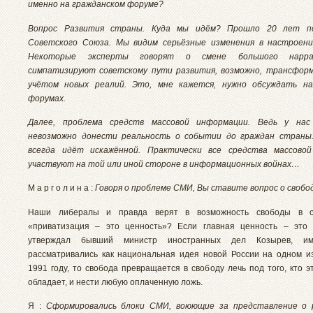
именно на гражданском форуме?
Вопрос Развития страны. Куда мы идём? Прошло 20 лет по
Советского Союза. Мы видим серьёзные изменения в настроени
Некоторые эксперты говорят о смене большого нарра
симпатизируют советскому пути развития, возможно, трансформ
учётом новых реалий. Это, мне кажется, нужно обсуждать на
форумах.
Далее, проблема средств массовой информации. Ведь у нас
невозможно донести реальность о событии до граждан страны
всегда идёт искажённой. Практически все средства массово
участвуют на той или иной стороне в информационных войнах…
М а р г о л и н а :
Говоря о проблеме СМИ, Вы ставите вопрос о своб
Наши либералы и правда верят в возможность свободы в о
«приватизация – это ценность»? Если главная ценность – это 
утверждал бывший министр иностранных дел Козырев, им
рассматривались как национальная идея новой России на одном из
1991 году, то свобода превращается в свободу лечь под того, кто 
обладает, и нести любую оплаченную ложь.
Я :
Сформировались блоки СМИ, воюющие за представление о 