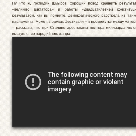
Ну что ж, господин Шмыров, хороший повод сравнить результа
«великого диктатора» и работы «двадцатилетней конституц
результатом, как вы помните, демократического расстрела из танк
парламента. Может, в рамках фестиваля – в промежутке между мате
– рассказы, что при Сталине арестованы полтора миллиарда челов
выступление пародийного жанра.