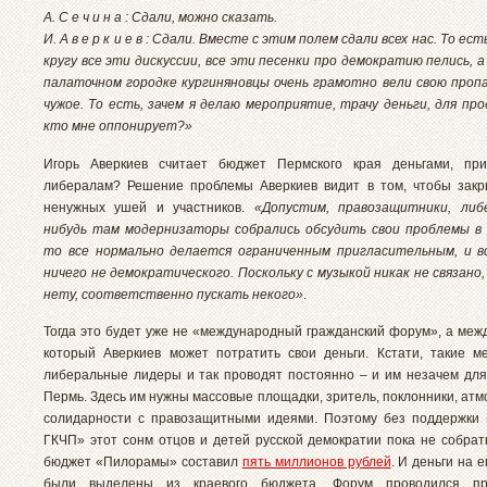
А. С е ч и н а : Сдали, можно сказать.
И. А в е р к и е в : Сдали. Вместе с этим полем сдали всех нас. То ест
кругу все эти дискуссии, все эти песенки про демократию пелись, а
палаточном городке кургиняновцы очень грамотно вели свою пропа
чужое. То есть, зачем я делаю мероприятие, трачу деньги, для про
кто мне оппонирует?»
Игорь Аверкиев считает бюджет Пермского края деньгами, пр
либералам? Решение проблемы Аверкиев видит в том, чтобы зак
ненужных ушей и участников.
«Допустим, правозащитники, либе
нибудь там модернизаторы собрались обсудить свои проблемы в
то все нормально делается ограниченным пригласительным, и в
ничего не демократического. Поскольку с музыкой никак не связано
нету, соответственно пускать некого»
.
Тогда это будет уже не «международный гражданский форум», а межд
который Аверкиев может потратить свои деньги. Кстати, такие м
либеральные лидеры и так проводят постоянно – и им незачем для 
Пермь. Здесь им нужны массовые площадки, зритель, поклонники, ат
солидарности с правозащитными идеями. Поэтому без поддержки
ГКЧП» этот сонм отцов и детей русской демократии пока не собрать
бюджет «Пилорамы» составил
пять миллионов рублей
. И деньги на 
были выделены из краевого бюджета. Форум проводился пр