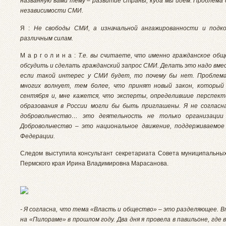
названную вами тему – развитие страны, куда мы идём. Проблема
независимости СМИ.
Я :
Не свободы СМИ, а изначальной ангажированности и подк
различным силам.
М а р г о л и н а :
Т.е. вы считаете, что именно гражданское об
обсудить и сделать гражданский запрос СМИ. Делать это надо вме
если такой интерес у СМИ будет, то почему бы нет. Проблема
многих волнует, тем более, что принят новый закон, который
сентября и, мне кажется, что эксперты, определившие перспек
образования в России могли бы быть приглашены. Я не согласн
добровольчество… это деятельность не только организации
Добровольчество – это национальное движение, поддерживаемое
Федерации.
Следом выступила консультант секретариата Совета муниципальны
Пермского края Ирина Владимировна Марасанова.
- Я согласна, что тема «Власть и общество» – это разделяющее. В
на «Пилораме» в прошлом году. Два дня я провела в павильоне, где