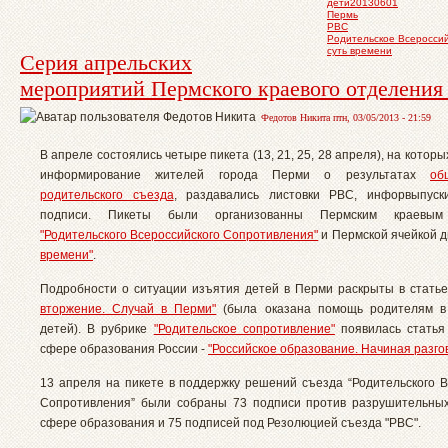
дети20130601
Пермь
РВС
Родительское Всеросси
суть времени
Серия апрельских
мероприятий Пермского краевого отделени
Федотов Никита птн, 03/05/2013 - 21:59
В апреле состоялись четыре пикета (13, 21, 25, 28 апреля), на котор
информирование жителей города Перми о результатах
об
родительского съезда
, раздавались листовки РВС, инфорвыпуски
подписи. Пикеты были организованны Пермским краевым
"Родительского Всероссийского Сопротивления"
и Пермской ячейкой 
времени"
.
Подробности о ситуации изъятия детей в Перми раскрыты в стать
вторжение. Случай в Перми"
(была оказана помощь родителям в
детей). В рубрике
"Родительское сопротивление"
появилась статья
сфере образования России -
"Российское образование. Начиная разго
13 апреля
на
пикете в поддержку решений съезда “Родительского В
Сопротивления” были собраны 73 подписи против разрушительны
сфере образования и 75 подписей под Резолюцией съезда "РВС".