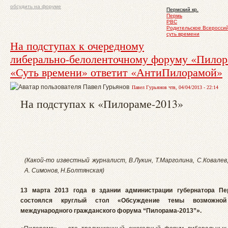
обсудить на форуме
Пермский кр.
Пермь
РВС
Родительское Всеросси
суть времени
На подступах к очередному
либерально-белоленточному форуму «Пилор
«Суть времени» ответит «АнтиПилорамой»
Павел Гурьянов чтв, 04/04/2013 - 22:14
На подступах к «Пилораме-2013»
(Какой-то известный журналист, В.Лукин, Т.Марголина, С.Ковалев
А. Симонов, Н.Болтянская)
13 марта 2013 года в здании администрации губернатора Пе
состоялся круглый стол «Обсуждение темы возможной
международного гражданского форума “Пилорама-2013”».