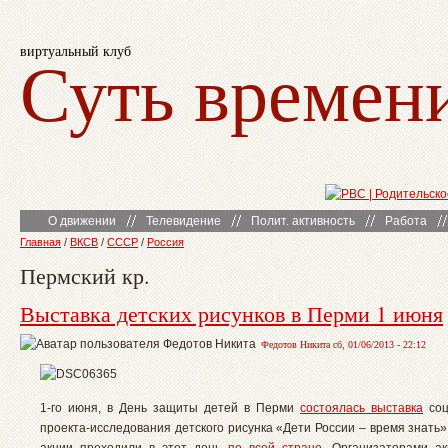
виртуальный клуб
Суть времен
О движении
Телевидение
Полит. активность
Работа
Главная
/
ВКСВ
/
СССР
/
Россия
Пермский кр.
Выставка детских рисунков в Перми 1 июня
Федотов Никита сб, 01/06/2013 - 22:12
1-го июня, в День защиты детей в Перми
состоялась выставка
соц
проекта-исследования детского рисунка «Дети России – время знать
акции проходили в этот день
по всей стране
. Организаторами а