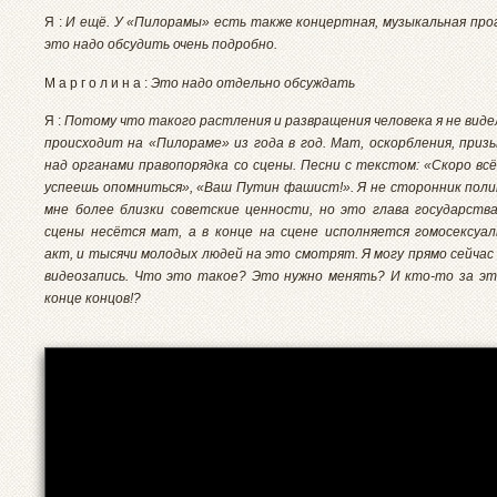
Я :
И ещё. У «Пилорамы» есть также концертная, музыкальная про
это надо обсудить очень подробно.
М а р г о л и н а :
Это надо отдельно обсуждать
Я :
Потому что такого растления и развращения человека я не видел
происходит на «Пилораме» из года в год. Мат, оскорбления, приз
над органами правопорядка со сцены. Песни с текстом: «Скоро всё
успеешь опомниться», «Ваш Путин фашист!». Я не сторонник пол
мне более близки советские ценности, но это глава государства
сцены несётся мат, а в конце на сцене исполняется гомосексуа
акт, и тысячи молодых людей на это смотрят. Я могу прямо сейчас
видеозапись. Что это такое? Это нужно менять? И кто-то за э
конце концов!?