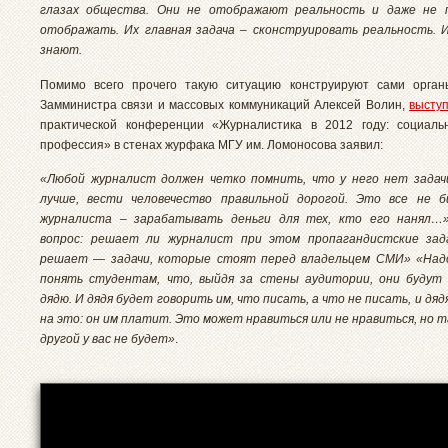
глазах общества. Они не отображают реальность и даже не
отображать. Их главная задача – сконструировать реальность. 
знают.
Помимо всего прочего такую ситуацию конструируют сами орган
Замминистра связи и массовых коммуникаций Алексей Волин,
высту
практической конференции «Журналистика в 2012 году: социаль
профессия» в стенах журфака МГУ им. Ломоносова заявил:
«Любой журналист должен четко помнить, что у него нет задач
лучше, вести человечество правильной дорогой. Это все не би
журналиста – зарабатывать деньги для тех, кто его нанял…
вопрос: решает ли журналист при этом пропагандистские зада
решает — задачи, которые стоят перед владельцем СМИ» «Над
понять студентам, что, выйдя за стены аудитории, они будут
дядю. И дядя будет говорить им, что писать, а что не писать, и дя
на это: он им платит. Это может нравиться или не нравиться, но т
другой у вас не будет»
.