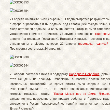
21 апреля на пикете были собраны 101 подпись против разрушитель
в сфере образования и 82 подписи под Резолюцией съезда "РВС".
люди оставляли подписи на больших листах, которые были отправле
установленны (вместе с листами из других регионов) на
Народном
апреля (на площади Революции). Ватманы и письма протеста с п
отправленны в Москву вечером 21 апреля (
передача подпис
Президента состоялась 24 апреля).
25 апреля
состоялся пикет в поддержку
Народного Собрания
(орган
этот же день на площади Революции в Москве) против введе
ювенальных технологий. За время пикета было собрано 145 
Резолюцией съезда "РВС". На пикете раздавались информацион
которые открывает статья
"Павел Миков против Димы Яковлев
заявления уполномоченного по правам ребенка в Пермском крае
внедрения в России "ювенальной юстиции" и принятия так называ
Димы Яковлева").