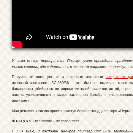
И само место мероприятия. Почему нужно проводить гражданс
месте колонии, где содержались в основном нацистские преступник
Полученные нами устные и архивные источники
свидетельствую
основной контингент ВС-389/36 – это бывшие полицаи, карател
бандеровцы, убийцы сотен мирных жителей, стариков, детей, евреев
память увековечивают в музее как героев борьбы с «человеконен
режимом».
Моя реплика вызвала просто приступ бешенства у директора «Пермь-
Ш м ы р о в :
Не знаете – не говорите!
Я :
Я знаю, и господин Шмыров подтвердит: 60% заключенн