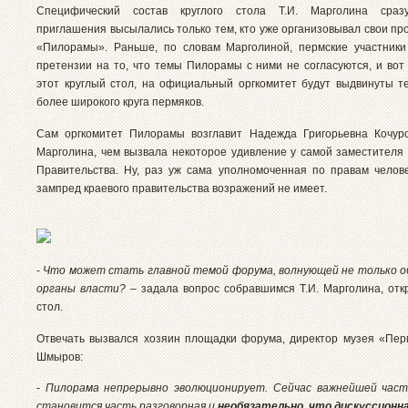
Специфический состав круглого стола Т.И. Марголина сраз
приглашения высылались только тем, кто уже организовывал свои пр
«Пилорамы». Раньше, по словам Марголиной, пермские участник
претензии на то, что темы Пилорамы с ними не согласуются, и вот 
этот круглый стол, на официальный оргкомитет будут выдвинуты т
более широкого круга пермяков.
Сам оргкомитет Пилорамы возглавит Надежда Григорьевна Кочур
Марголина, чем вызвала некоторое удивление у самой заместителя
Правительства. Ну, раз уж сама уполномоченная по правам челове
зампред краевого правительства возражений не имеет.
-
Что может стать главной темой форума, волнующей не только о
органы власти?
– задала вопрос собравшимся Т.И. Марголина, отк
стол.
Отвечать вызвался хозяин площадки форума, директор музея «Пер
Шмыров:
-
Пилорама непрерывно эволюционирует. Сейчас важнейшей час
становится часть разговорная и
необязательно, что дискуссионн