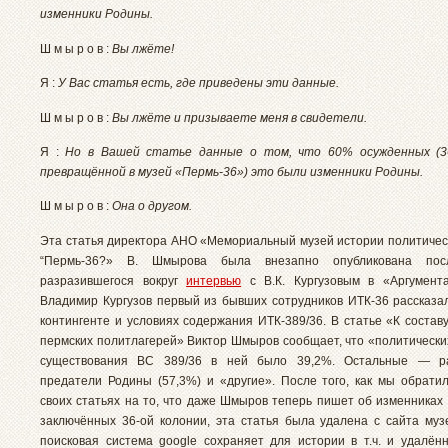
изменники Родины.
Ш м ы р о в :
Вы лжёте!
Я :
У Вас статья есть, где приведены эти данные.
Ш м ы р о в :
Вы лжёте и призываете меня в свидетели.
Я :
Но в Вашей статье данные о том, что 60% осужденных (36
превращённой в музей «Пермь-36») это были изменники Родины.
Ш м ы р о в :
Она о другом.
Эта статья директора АНО «Мемориальный музей истории политичес
“Пермь-36?» В. Шмырова была внезапно опубликована посл
разразившегося вокруг
интервью
с В.К. Кургузовым в «Аргумента
Владимир Кургузов первый из бывших сотрудников ИТК-36 рассказа
контингенте и условиях содержания ИТК-389/36. В статье «К состав
пермских политлагерей» Виктор Шмыров сообщает, что «политических
существования ВС 389/36 в ней было 39,2%. Остальные — р
предатели Родины (57,3%) и «другие». После того, как мы обрати
своих статьях на то, что даже Шмыров теперь пишет об изменниках
заключённых 36-ой колонии, эта статья была удалена с сайта музе
поисковая система google сохраняет для истории в т.ч. и удалён