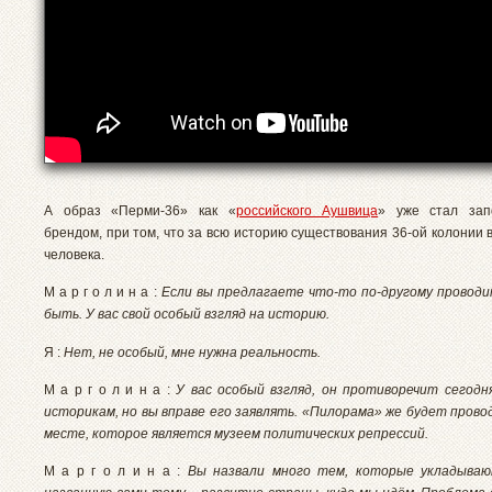
А образ «Перми-36» как «
российского Аушвица
» уже стал за
брендом, при том, что за всю историю существования 36-ой колонии 
человека.
М а р г о л и н а :
Если вы предлагаете что-то по-другому провод
быть. У вас свой особый взгляд на историю.
Я :
Нет, не особый, мне нужна реальность.
М а р г о л и н а :
У вас особый взгляд, он противоречит сегодн
историкам, но вы вправе его заявлять. «Пилорама» же будет прово
месте, которое является музеем политических репрессий.
М а р г о л и н а :
Вы назвали много тем, которые укладываю