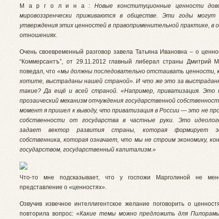
М а р г о л и н а :
Новые конституционные ценности дов
мировоззренчески приживаются в обществе. Эти годы могут
утверждения этих ценностей в правоприменительной практике, в
отношениях.
Очень своевременный разговор завела Татьяна Ивановна – о ценно
“Коммерсантъ”, от 29.11.2012 главный либерал страны Дмитрий 
поведал, что
«мы должны последовательно отстаивать ценности, 
хотите, выстраданы нашей страной». И что же это за выстрада
такие? Да ещё и всей страной. «Например, приватизация. Это 
прозаический механизм отчуждения государственной собственност
момент я пришел к выводу, что приватизация в России — это не пр
собственности от государства в частные руки. Это идеолог
задает вектор развития страны, которая формирует э
собственника, которая означает, что мы не строим экономику, к
государством, государственный капитализм.»
Что-то мне подсказывает, что у госпожи Марголиной не мен
представление о «ценностях».
Озвучив извечное интеллигентское желание поговорить о ценност
повторила вопрос:
«Какие темы можно предложить для Пилорамы