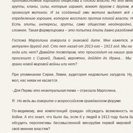
противостояние хорошего общества и плохой власти. Но это ведь
группы, кланы, силы, которые играют, воюют другом с другом, 
организуя митинги. И за созданный ими митинг выдают всё 
определению хорошее, которое восстало против плохой власти. Н
Есть элиты, интересы, группы, само общество неоднородно,
сложнее. Такая формулировка – это попытка длить давно разоблач
Госпожа Марголина говорила о знаковой дате. Мне кажется, г
актуален другой год. Сто лет назад от 2013-ого – 1913 год. Мы на
года или нет? Давайте посмотрим, что происходит на наших гран
произошло с Сирией, Ливией, вероятно, дойдёт до Ирана… Мы 
грани новой мировой войны или нет?
При упоминании Сирии, Ливии, аудитория недовольно загудела. Ну, 
мол, нас никак не касается.
- Для Перми это неактуальная тема
– отрезала Марголина.
Я :
Но ведь вы говорите о всероссийском гражданском форуме.
По-видимому, вне компетенций граждан обсуждать возможность н
бойни. А кто знает, что было бы, если б у людей в 1913 году была 
обсудить перспективы бессмысленной мясорубки первой мировой
своё мнение властям?