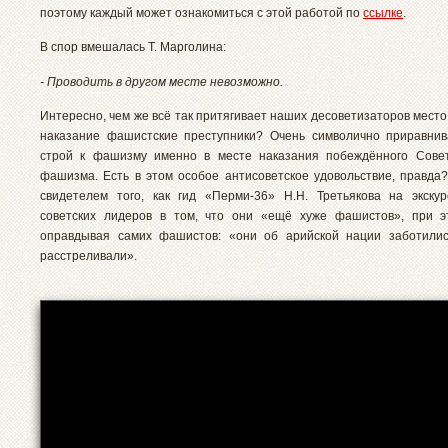
поэтому каждый может ознакомиться с этой работой по
ссылке
.
В спор вмешалась Т. Марголина:
- Проводить в другом месте невозможно.
Интересно, чем же всё так притягивает наших десоветизаторов место
наказание фашистские преступники? Очень символично приравнив
строй к фашизму именно в месте наказания побеждённого Сове
фашизма. Есть в этом особое антисоветское удовольствие, правда
свидетелем того, как гид «Перми-36» Н.Н. Третьякова на экску
советских лидеров в том, что они «ещё хуже фашистов», при э
оправдывая самих фашистов: «они об арийской нации заботилис
расстреливали».