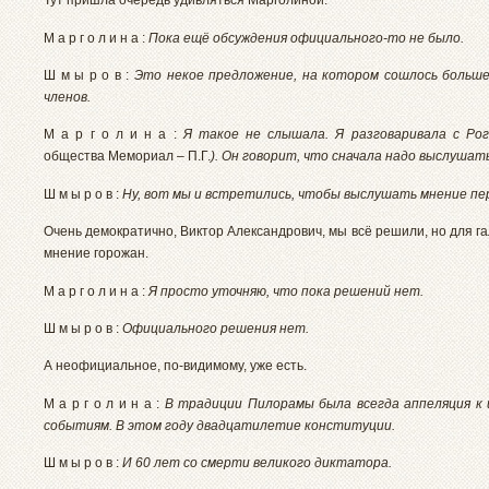
Тут пришла очередь удивляться Марголиной.
М а р г о л и н а :
Пока ещё обсуждения официального-то не было.
Ш м ы р о в :
Это некое предложение, на котором сошлось больш
членов.
М а р г о л и н а :
Я такое не слышала. Я разговаривала с Рог
общества Мемориал – П.Г.
). Он говорит, что сначала надо выслушат
Ш м ы р о в :
Ну, вот мы и встретились, чтобы выслушать мнение пе
Очень демократично, Виктор Александрович, мы всё решили, но для г
мнение горожан.
М а р г о л и н а :
Я просто уточняю, что пока решений нет.
Ш м ы р о в :
Официального решения нет.
А неофициальное, по-видимому, уже есть.
М а р г о л и н а :
В традиции Пилорамы была всегда аппеляция к
событиям. В этом году двадцатилетие конституции.
Ш м ы р о в :
И 60 лет со смерти великого диктатора.