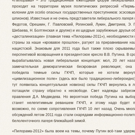
«Пилорама» – это традиционный ежегодный форум либеральных 
проходит на территории музея политических репрессий «Пермь
колонии для особо опасных государственных преступников: эсэсовце
шпионов). Известные и не очень представители либерального лагеря (
Федотов, Орешкин, Г. Павловский, Рогинский, Лукин, Дмитриев, Э. 
Шибаева, Н. Болтянская и другие) и их щедрые зарубежные друзья о
«десталинизации» (главная тема «Пилорамы-2011»), необходимости 
страны за наше «кровавое прошлое», ратуют за приравнивание на
нацистской. Знаковым для 2011 года был также плохо скрываем
перспективой возвращения в президентское кресло В.В. Путина. В с
вырабатывалась новая либеральная концепция: мол, 20 лет наз
замечательная демократическая бескровная революция; она
победила темные силы ГКЧП, которые не хотели верну
«цивилизационное поле» (здесь все было традиционно-либероидно)
тут появилась концептуальная новизна) силы ГКЧП вернулись в 
потащили страну обратно к несвободе. Свет надежды забрез
правления Д.А. Медведева. Но вероятная победа Путина на выбо
станет нелегитимным реваншем ГКЧП, и этому надо будет пр
возможно, по схеме сопротивления ГКЧП 10 лет назад. Очень мног
обсуждений летом 2011 года стали снарядами информационно-полит
белоленточного лагеря ближайшей зимой.
«Пилорама-2012» была воем на темы, почему Путин всё-таки удержал