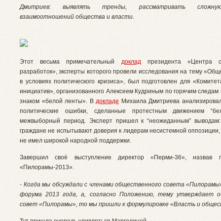
Дмитриев: выявлять тренды, рассматривать сложну
взаимоотношений общества и власти
.
Этот весьма примечательный
доклад
президента «Центра ст
разработок», эксперты которого провели исследования на тему «Общ
в условиях политического кризиса», был подготовлен для «Комитет
инициатив», организованного Алексеем Кудриным по горячим следам 
знаком «белой ленты». В
докладе
Михаила Дмитриева анализировал
политические ошибки, сделанные протестным движением “б
межвыборный период. Эксперт пришел к “неожиданным” выводам:
граждане не испытывают доверия к лидерам несистемной оппозиции, 
не имел широкой народной поддержки.
Завершил своё выступление директор «Перми-36», назвав 
«Пилорамы-2013».
- Когда мы обсуждали с членами общественного совета «Пилорамы
форума 2013 года, а, согласно Положению, тему утверждает 
совет «Пилорамы», то мы пришли к формулировке «Власть и общес