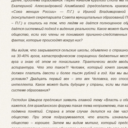
Далее, проблема образования. Перед началом круглого стола мы п
Екатериной Александровной Алимбаевой (председатель краево
«Союз женщин России» — П.Г.) и Ириной Владимировной 
(консультант секретариата Совета муниципальных образований П
– П.Г.) и сошлись на том, что людям не даётся полноценное об
даётся системный подход к видению реальности. Какое может быт
общество, если его члены не понимают причинно-следственных 
фактах, которые происходят вокруг них?
Мы видим, что закрываются сельские школы, объявлено о страшн
на 30-40% вузов, катастрофическом сокращении бюджетных мест
вуза и знаю об этом не понаслышке. Практически везде ввод
аспирантура. Что это такое?! Человек, который хочет занима
должен платить двести и более тысяч рублей в год. Как мы вы
условиях? Двадцать первый век – это век Человека, его спосо
интеллекта. Какое может быть будущее у страны, если мы так
системе образования?
Господин Шмыров предложил заявить главной тему «Власть и об
кажется, для гражданского форума такая тема неприемлема, так к
подмена понятий. Страна в этом случае делится на две час
общество. При этом подразумевается, что власть изначаль
общество – хорошее. Затем мы видим митинг, который пред