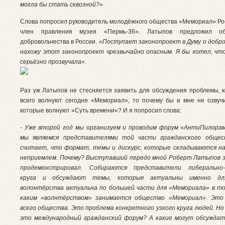
могла бы стать сквозной?»
Слова попросил руководитель молодёжного общества «Мемориал» Ро
член правления музея «Пермь-36». Латыпов предложил об
добровольчества в России.
«Поступает законопроект в Думу о добро
нахожу этот законопроект чрезвычайно опасным. Я бы хотел, ч
серьёзно прозвучала»
.
Раз уж Латыпов не стесняется заявить для обсуждения проблемы, 
всего волнуют сегодня «Мемориал», то почему бы и мне не озвуч
которые волнуют «Суть времени»? И я попросил слова:
- Уже второй год мы организуем и проводим форум «АнтиПилорам
мы являемся представителями той части гражданского общес
считает, что формат, темы и дискурс, которые складываются н
неприемлем. Почему? Выступавший передо мной Роберт Латыпов 
продемонстрировал. Собираются представители либерально-
круга и обсуждают темы, которые актуальны именно дл
волонтёрства актуальна по большей части для «Мемориала» в т
каким «волнтёрством» занимается общество «Мемориал». Это
всего общества. Это проблема конкретного узкого круга людей. Но
это международный гражданский форум? А какие могут обсуждат