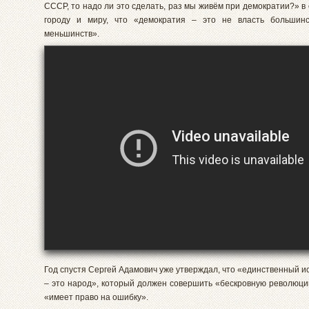
СССР, то надо ли это сделать, раз мы живём при демократии?» в
городу и миру, что «демократия – это не власть большинс
меньшинств».
Год спустя Сергей Адамович уже утверждал, что «единственный и
– это народ», который должен совершить «бескровную революци
«имеет право на ошибку».