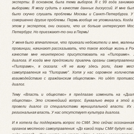
эксперты. В основном, была тема выборов. Я с 99 года занима
выборами. Я могу судить о качестве данных дискуссий. И мне был
было скучно слушать проблемы Москвы и Санкт-Петербурга. У
совершенно другие проблемы. Пермь вообще не упоминалась. Когда 
этом у экспертов, они сказали, что их больше интересуют Мос
Петербург. Но приезжают-то они в Пермь!
У меня было впечатление, что приехали небожители и мне, маленьк
провинции, начинают рассказывать, что такое вообще жизнь в Ро
качестве мне неинтересно присутствовать на «Пилораме».
диалога. И когда мне предложили привлечь органы самоуправлени
«Пилораме», я сказала: «Я не вижу здесь роли, даже мес
самоуправления на “Пилораме”. Хотя у нас огромное количеств
взаимодействию с гражданским обществом». Но идёт противос
диалог.
Тему «Власть и общество» я предлагаю изменить на «Диал
общества». Это сложнейший вопрос. Буквально вчера в этой 
провели диалог со специалистами муниципальной власти. Их
региональная власть. У нас отсутствует культура диалога.
И я хотела бы поддержать вопрос по СМИ. Это сейчас осознанная
органов местного самоуправления: «До какой поры СМИ будут нас