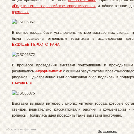
«Родительское всероссийское сопротивление»
и общественное д
времени»
.
В центре города были установлены четыре выставочных стенда, т
были посвящены отдельным тематикам в исследовании детск
БУДУЩЕЕ
,
ГЕРОИ
,
СТРАНА
.
В процессе проведения выставки подходившим и проходивши
раздавались
информвыпуски
с общими результатами проекта-исследо
рисунков. Одновременно был организован сбор подписей в поддер
Съезда РВС
.
Выставка вызвала интерес у многих жителей города, которые оста
стендов, внимательно рассматривали рисунки и комментарии к 
вопросы. Появилась идея проводить такие выставки постоянно.
обсудить на форуме
Пермский кр.