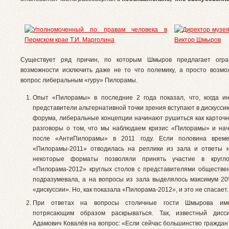
Существует ряд причин, по которым Шмыров предлагает огра
возможности исключить даже не то что полемику, а просто возмо
вопрос либеральным «гуру» Пилорамы.
Опыт «Пилорамы» в последние 2 года показал, что, когда и
представители альтернативной точки зрения вступают в дискусси
форума, либеральные концепции начинают рушиться как карточн
разговоры о том, что мы наблюдаем кризис «Пилорамы» и на
после «АнтиПилорамы» в 2011 году. Если половина време
«Пилорамы-2011» отводилась на реплики из зала и ответы н
некоторые форматы позволяли принять участие в кругл
«Пилорама-2012» круглых столов с представителями обществе
подразумевала, а на вопросы из зала выделялось максимум 2
«дискуссии». Но, как показала «Пилорама-2012», и это не спасает.
При ответах на вопросы столичные гости Шмырова име
потрясающим образом раскрываться. Так, известный дисс
Адамович Ковалёв на вопрос: «Если сейчас большинство граждан