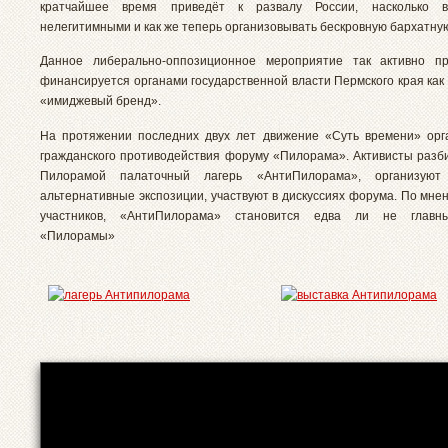
кратчайшее время приведёт к развалу России, насколько 
нелегитимными и как же теперь организовывать бескровную бархатну
Данное либерально-оппозиционное мероприятие так активно пр
финансируется органами государственной власти Пермского края как
«имиджевый бренд».
На протяжении последних двух лет движение «Суть времени» орг
гражданского противодействия форуму «Пилорама». Активисты разб
Пилорамой палаточный лагерь «АнтиПилорама», организуют
альтернативные экспозиции, участвуют в дискуссиях форума. По мне
участников, «АнтиПилорама» становится едва ли не главн
«Пилорамы»