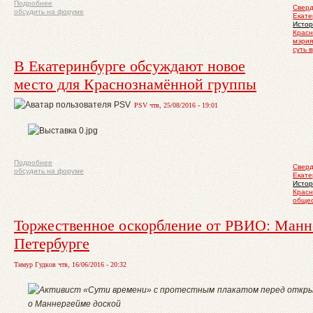
Подробнее
Сверд
обсудить на форуме
Екате
Истор
Красн
мэрия
суть 
В Екатеринбурге обсуждают новое
место для Краснознамённой группы
PSV чтв, 25/08/2016 - 19:01
Подробнее
Сверд
обсудить на форуме
Екате
Истор
Красн
обще
Торжественное оскорбление от РВИО: Манн
Петербурге
Тимур Гудков чтв, 16/06/2016 - 20:32