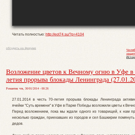
Читать полностью:
http://eot74.su/?p=4104
обсудить на форуме
Челяб
защит
Истор
Возложение цветов к Вечному огню в Уфе в 
летия прорыва блокады Ленинграда (27.01.2
Романтик чтв, 30/01/2014 - 00:26
27.01.2014 в честь 70-летия прорыва блокады Ленинграда актив
ячейки "Суть времени" в Уфе в Парке Победы возложили цветы к Вечн
Перед возложением, пока мы ждали одного из товарищей, к нам п
несколько граждан, приехавших из городов и сел Башкирии помянуть
дедов.