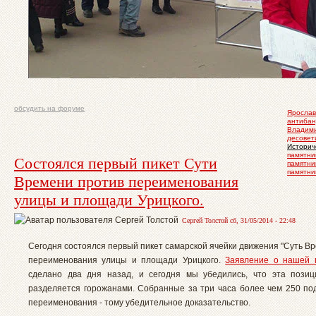
обсудить на форуме
Ярослав
антибан
Владими
десовет
Историч
памятни
Состоялся первый пикет Сути
памятни
памятни
Времени против переименования
улицы и площади Урицкого.
Сергей Толстой сб, 31/05/2014 - 22:48
Сегодня состоялся первый пикет самарской ячейки движения "Суть В
переименования улицы и площади Урицкого.
Заявление о нашей 
сделано два дня назад, и сегодня мы убедились, что эта пози
разделяется горожанами. Собранные за три часа более чем 250 по
переименования - тому убедительное доказательство.