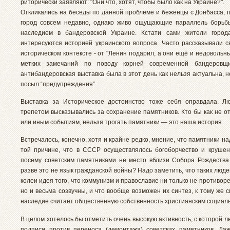
риторически заявляют: "Они что, хотят, чтобы было как на Украине?".
Откликались на беседы по данной проблеме и беженцы с Донбасса, 
город совсем недавно, однако живо ощущающие параллель борьб
наследием в бандеровской Украине. Кстати сами жители город
интересуются историей украинского вопроса. Часто рассказывали с
историческом контексте - от "Ленин подарил, а они ещё и недовольн
метких замечаний по поводу корней современной бандеровщ
антибандеровская выставка была в этот день как нельзя актуальна, 
посыл “предупреждения”.
Выставка за Историческое достоинство тоже себя оправдала. Л
трепетом высказывались за сохранение памятников. Кто бы как не о
или иным событиям, нельзя трогать памятники — это наша история.
Встречалось, конечно, хотя и крайне редко, мнение, что памятники на
той причине, что в СССР осуществлялось богоборчество и крушен
посему советским памятниками не место вблизи Собора Рождества
разве это не язык гражданской войны? Надо заметить, что таких люд
колеи идея того, что коммунизм и православие ни только не противореч
но и весьма созвучны, и что вообще возможен их синтез, к тому же 
наследие считает общественную собственность христианским социал
В целом хотелось бы отметить очень высокую активность, с которой 
подписи против переноса (демонтажа) советских памятников. Да