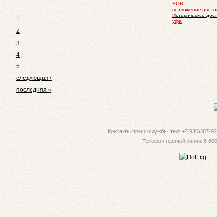
ВОВ
возложение цвето
Историческое дос
1
уфа
2
3
4
5
следующая ›
последняя »
Контакты пресс-службы. тел: +7(930)387-92-
Телефон горячей линии: 8 800