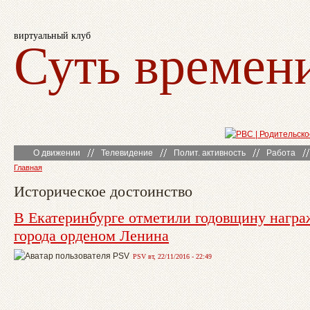
виртуальный клуб
Суть времен
О движении
Телевидение
Полит. активность
Работа
Главная
Историческое достоинство
В Екатеринбурге отметили годовщину награ
города орденом Ленина
PSV вт, 22/11/2016 - 22:49