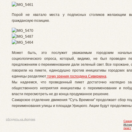
Порой не хватало места у подписных столиков желающим в
гражданскую позицию.
Может быть, это послужит уважаемым городским начальн
социологического опроса, который, видимо, не был проведен п
предложениям о переименовании дали зеленый свет. Все горожане, 
говорили на пикете, единодушно против инициативы городских вл
единицы разделяют
точку зрения господина Сивиркина
.
Мы надеемся, что проведенный пикет достаточно наглядно за
общественного неприятия инициативы о переименовании и побуд
власти пересмотреть не до конца продуманное решение.
Самарское отделение движения "Суть Времени" продолжает сбор по
переименования улицы и площади Урицкого. Акции будут продолжены
обсудить на форуме
Сама
Истор
пикет