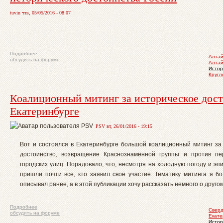
tuvin чтв, 05/05/2016 - 08:07
Подробнее
Алтай
обсудить на форуме
Алта
Истор
Кругл
Коалиционный митинг за историческое дост
Екатеринбурге
PSV вт, 26/01/2016 - 19:15
Вот и состоялся в Екатеринбурге большой коалиционный митинг за
достоинство, возвращение Краснознамённой группы и против пе
городских улиц. Порадовало, что, несмотря на холодную погоду и э
пришли почти все, кто заявил своё участие. Тематику митинга я б
описывал ранее, а в этой публикации хочу рассказать немного о другом
Подробнее
Сверд
обсудить на форуме
Екате
Истор