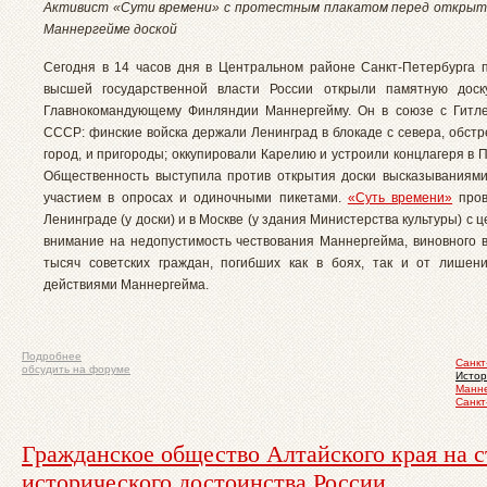
Активист «Сути времени» с протестным плакатом перед открыто
Маннергейме доской
Сегодня в 14 часов дня в Центральном районе Санкт-Петербурга 
высшей государственной власти России открыли памятную доск
Главнокомандующему Финляндии Маннергейму. Он в союзе с Гитл
СССР: финские войска держали Ленинград в блокаде с севера, обстр
город, и пригороды; оккупировали Карелию и устроили концлагеря в 
Общественность выступила против открытия доски высказываниями
участием в опросах и одиночными пикетами.
«Суть времени»
пров
Ленинграде (у доски) и в Москве (у здания Министерства культуры) с 
внимание на недопустимость чествования Маннергейма, виновного в
тысяч советских граждан, погибших как в боях, так и от лишен
действиями Маннергейма.
Подробнее
Санкт
обсудить на форуме
Истор
Манн
Санкт
Гражданское общество Алтайского края на 
исторического достоинства России